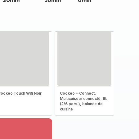
20min
50min
0min
ookeo Touch Wifi Noir
Cookeo + Connect,
Multicuiseur connecté, 6L
(2/6 pers.), balance de
cuisine