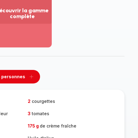
écouvrir la gamme
complète
ir
us...
couvrir
amme
mplète
 personnes
rimer
Ajouter
sonnes
personnes
2
courgettes
leur
3
tomates
175 g
de crème fraîche