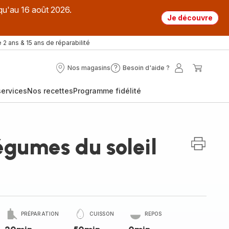
qu'au 16 août 2026.
Je découvre
 2 ans & 15 ans de réparabilité
Nos magasins
Besoin d'aide ?
Nos
Besoin
Mon
Mon
magasins
d'aide
compte
panier
ervices
Nos recettes
Programme fidélité
?
égumes du soleil
PRÉPARATION
CUISSON
REPOS