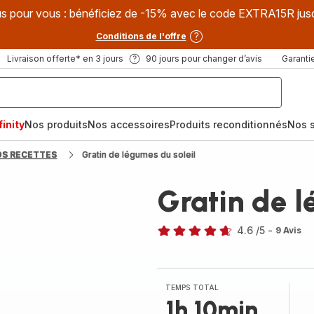
s pour vous : bénéficiez de -15% avec le code EXTRA15R jus
Conditions de l'offre
Livraison offerte* en 3 jours
90 jours pour changer d’avis
Garantie
inity
Nos produits
Nos accessoires
Produits reconditionnés
Nos s
OS RECETTES
Gratin de légumes du soleil
Gratin de l
4.6
/5
-
9 Avis
ratings.4.6
TEMPS TOTAL
1h 10min