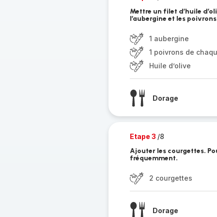
Mettre un filet d’huile d’
l’aubergine et les poivron
1 aubergine
1 poivrons de chaq
Huile d’olive
Dorage
Etape 3
/8
Ajouter les courgettes. P
fréquemment.
2 courgettes
Dorage