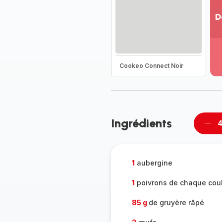
D
Vo
pl
-
Dé
Cookeo Connect Noir
la
g
co
-
Ingrédients
4
Supp
per
1
aubergine
1
poivrons de chaque cou
85 g
de gruyère râpé