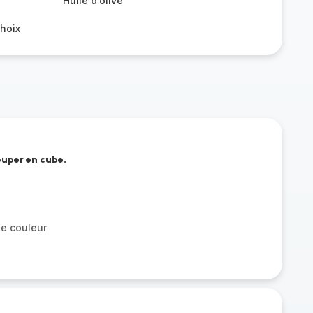
Huile d’olive
choix
ouper en cube.
ue couleur