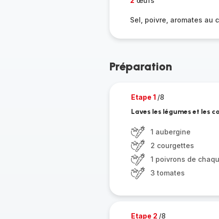
2
œufs
Sel, poivre, aromates au 
Préparation
Etape 1
/8
Laves les légumes et les c
1 aubergine
2 courgettes
1 poivrons de chaq
3 tomates
Etape 2
/8