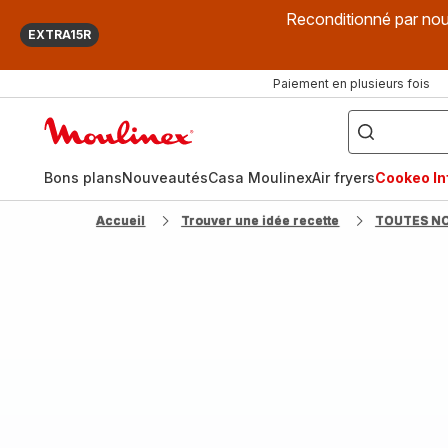
Reconditionné par nou
EXTRA15R
Paiement en plusieurs fois
["Que
recherchez-
Accueil
vous
?",
Moulinex
"Cookeo",
"Air
fryer",
Bons plans
Nouveautés
Casa Moulinex
Air fryers
Cookeo Inf
"Companion"]
Accueil
Trouver une idée recette
TOUTES N