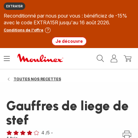
EXTRA15R
Reconditionné par nous pour vous : bénéficiez de -15%
avec le code EXTRA15R jusqu'au 16 août 2026.
Conditions de l'offre
Je découvre
Accueil
Ouvrir
Mon
Mon
Moulinex
le
compte
panie
menu
TOUTES NOS RECETTES
Gauffres de liege de
stef
4
/5
-