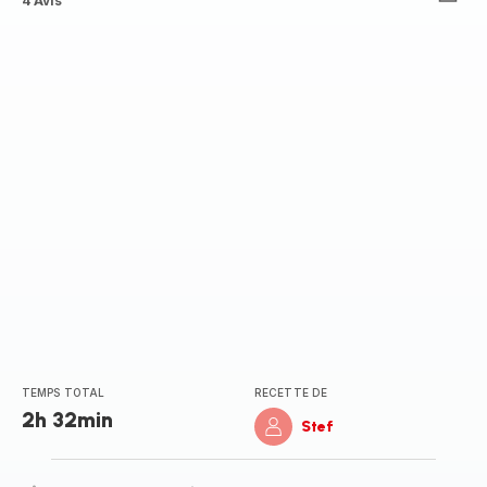
Avis
4 Avis
4
étoiles
(moyenne)
TEMPS TOTAL
RECETTE DE
2h 32min
Stef