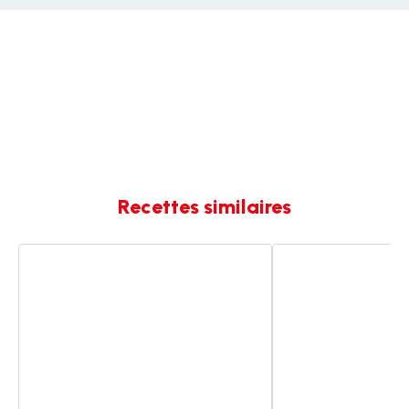
Recettes similaires
Gaufres
Gaufres
de
de
Liège
liège