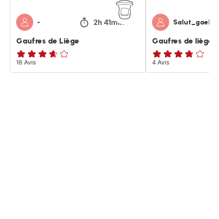
2h 41min
-
Salut_gaelle
Gaufres de Liège
Gaufres de liège
ratings.3.6
16 Avis
ratings.3.7
4 Avis