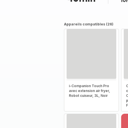
10
Appareils compatibles (26)
i-Companion Touch Pro
C
avec extension air fryer,
c
Robot cuiseur, 3L, Noir
C
p
F