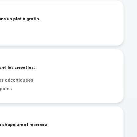
ans un plat à gratin.
et les crevettes.
es décortiquées
iquées
a chapelure et réservez