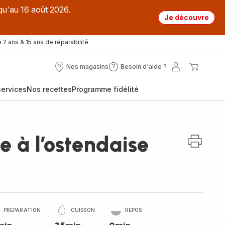
qu'au 16 août 2026.
Je découvre
 2 ans & 15 ans de réparabilité
Nos magasins
Besoin d'aide ?
Nos
Besoin
Mon
Mon
magasins
d'aide
compte
panier
ervices
Nos recettes
Programme fidélité
?
le à l’ostendaise
PRÉPARATION
CUISSON
REPOS