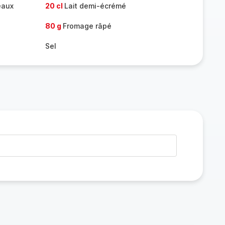
eaux
20 cl
Lait demi-écrémé
80 g
Fromage râpé
Sel