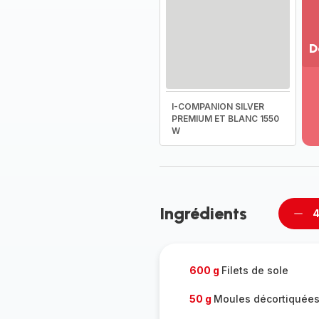
D
Vo
pl
-
I-COMPANION SILVER
Dé
PREMIUM ET BLANC 1550
W
la
g
co
-
Ingrédients
4
Supp
per
600 g
Filets de sole
50 g
Moules décortiquée