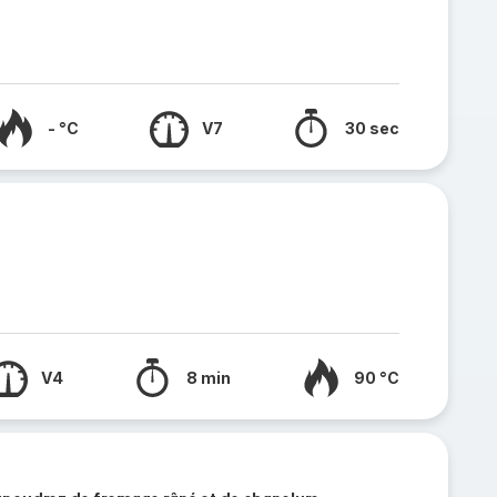
- °C
V7
30 sec
V4
8 min
90 °C