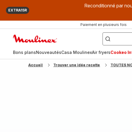
Reconditionné par nou
EXTRA15R
Paiement en plusieurs fois
["Que
recherchez-
Accueil
vous
?",
Moulinex
"Cookeo",
"Air
fryer",
Bons plans
Nouveautés
Casa Moulinex
Air fryers
Cookeo Inf
"Companion"]
Accueil
Trouver une idée recette
TOUTES N