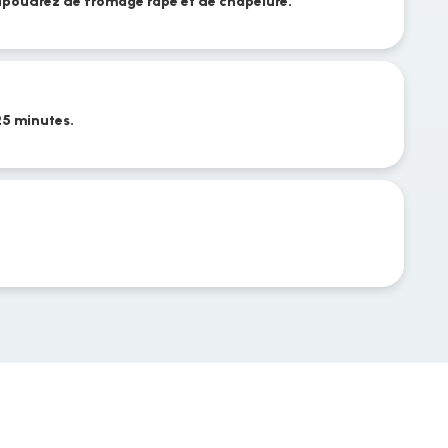
upoudrez de fromage râpé et de chapelure.
5 minutes.