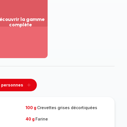
écouvrir la gamme
complète
ir
us...
couvrir
amme
mplète
 personnes
rimer
Ajouter
sonnes
personnes
100 g
Crevettes grises décortiquées
s
40 g
Farine