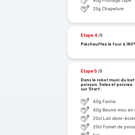
80g Fromage râpé
25g Chapelure
Etape 4
/9
Préchauffez le four à 180°
Etape 5
/9
Dans le robot muni du batte
poisson. Salez et poivrez.
sur 'Start'.
40g Farine
40g Beurre mou en
20cl Lait demi-écr
20cl Fumet de pois