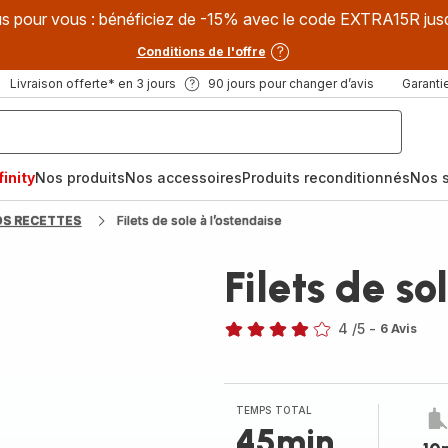
s pour vous : bénéficiez de -15% avec le code EXTRA15R jus
Conditions de l'offre
Livraison offerte* en 3 jours
90 jours pour changer d’avis
Garantie
inity
Nos produits
Nos accessoires
Produits reconditionnés
Nos s
OS RECETTES
Filets de sole à l’ostendaise
Filets de so
4
/5
-
6 Avis
Avis
4
étoiles
(moyenne)
TEMPS TOTAL
45min