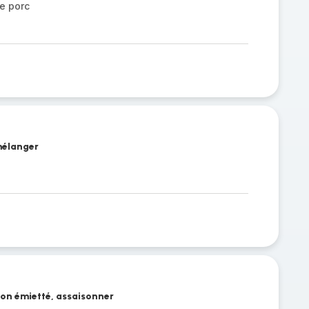
e porc
mélanger
llon émietté, assaisonner