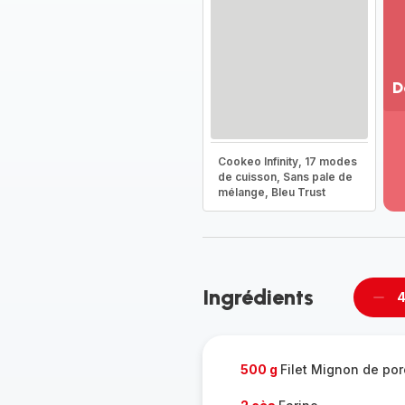
D
Vo
pl
-
Cookeo Infinity, 17 modes
Dé
de cuisson, Sans pale de
mélange, Bleu Trust
la
g
co
-
Ingrédients
4
Supp
per
500 g
Filet Mignon de por