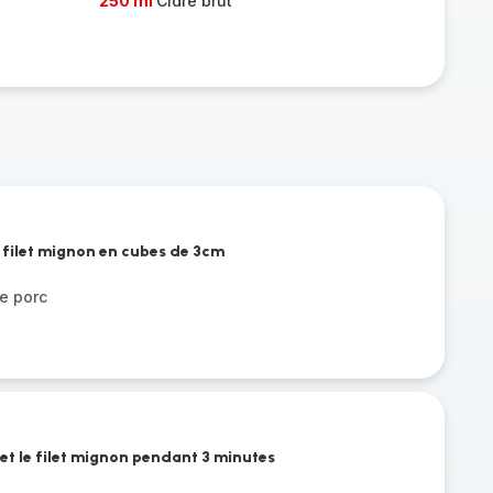
250 ml
Cidre brut
e filet mignon en cubes de 3cm
e porc
s et le filet mignon pendant 3 minutes