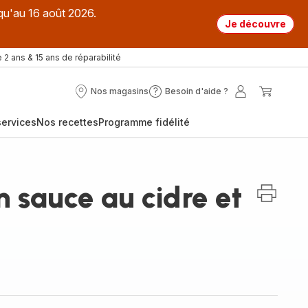
qu'au 16 août 2026.
Je découvre
 2 ans & 15 ans de réparabilité
Nos magasins
Besoin d'aide ?
Nos
Besoin
Mon
Mon
magasins
d'aide
compte
panier
ervices
Nos recettes
Programme fidélité
?
n sauce au cidre et