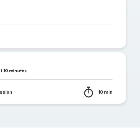
t 10 minutes
ssion
10 min