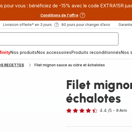
s pour vous : bénéficiez de -15% avec le code EXTRA15R jus
Conditions de l'offre
Livraison offerte* en 3 jours
90 jours pour changer d’avis
Garantie
inity
Nos produits
Nos accessoires
Produits reconditionnés
Nos s
OS RECETTES
Filet mignon sauce au cidre et échalotes
Filet migno
échalotes
4.4
/5
-
8 Avis
ratings.4.4