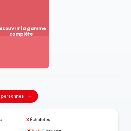
écouvrir la gamme
complète
ir
us...
couvrir
amme
mplète
 personnes
rimer
Ajouter
sonnes
personnes
c
3
Échalotes