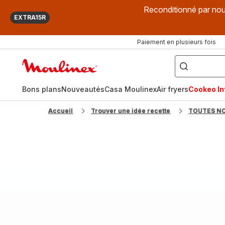
Reconditionné par nou
EXTRA15R
Paiement en plusieurs fois
["Que
recherchez-
Accueil
vous
?",
Moulinex
"Cookeo",
"Air
fryer",
Bons plans
Nouveautés
Casa Moulinex
Air fryers
Cookeo Inf
"Companion"]
Accueil
Trouver une idée recette
TOUTES N