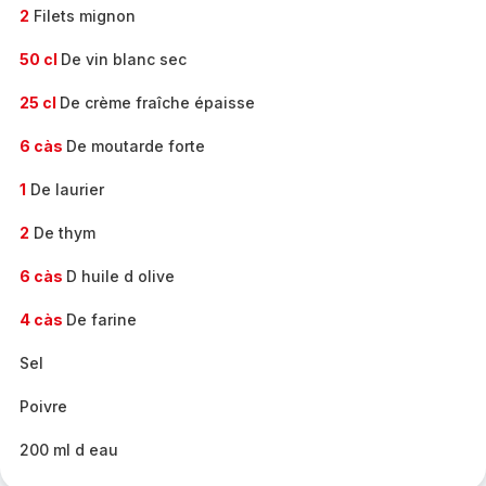
2
Filets mignon
50 cl
De vin blanc sec
25 cl
De crème fraîche épaisse
6 càs
De moutarde forte
1
De laurier
2
De thym
6 càs
D huile d olive
4 càs
De farine
Sel
Poivre
200 ml d eau