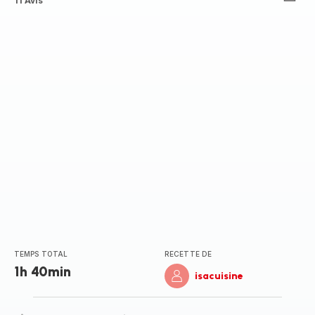
Avis
11 Avis
4
étoiles
(moyenne)
TEMPS TOTAL
RECETTE DE
1h 40min
isacuisine