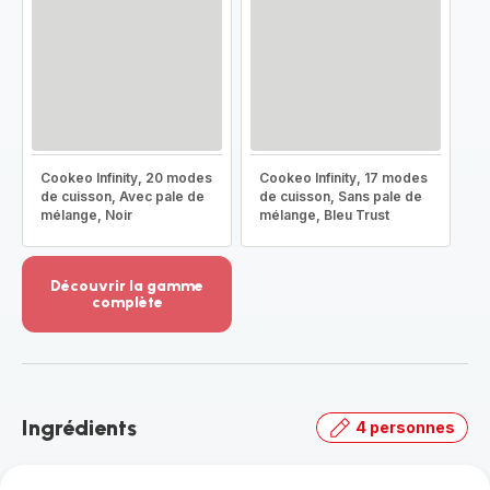
Cookeo Infinity, 20 modes
Cookeo Infinity, 17 modes
de cuisson, Avec pale de
de cuisson, Sans pale de
mélange, Noir
mélange, Bleu Trust
Découvrir la gamme
complète
Voir
plus...
-
Découvrir
la
Ingrédients
4 personnes
gamme
complète
-