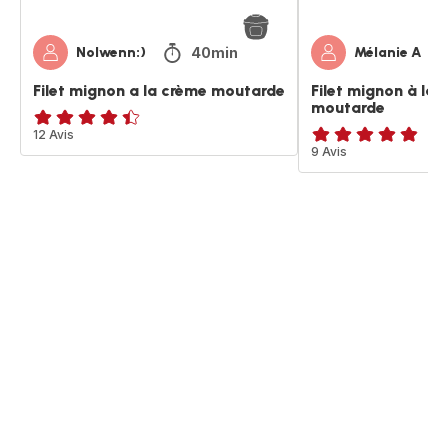
40min
Nolwenn:)
Mélanie A
Filet mignon a la crème moutarde
Filet mignon à la 
moutarde
ratings.4.4
12 Avis
ratings.4.8
9 Avis