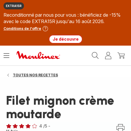
EXTRA15R
Reconditionné par nous pour vous : bénéficiez de -15%
avec le code EXTRA15R jusqu'au 16 août 2026.
Conditions de l'offre
Je découvre
Accueil
Ouvrir
Mon
Mon
Moulinex
le
compte
panie
menu
TOUTES NOS RECETTES
Filet mignon crème
moutarde
4
/5
-