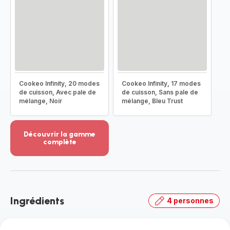
Cookeo Infinity, 20 modes
Cookeo Infinity, 17 modes
de cuisson, Avec pale de
de cuisson, Sans pale de
mélange, Noir
mélange, Bleu Trust
Découvrir la gamme
complète
Voir
plus...
-
Découvrir
la
Ingrédients
4 personnes
gamme
complète
-