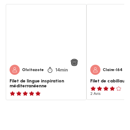
Filet
Filet
de
de
lingue
cabillaud
inspiration
au
méditerranéenne
curry
14min
Olvitazote
Claire-l64
Filet de lingue inspiration
Filet de cabillaud
méditerranéenne
Avis
2 Avis
ratings.NaN
4
étoiles
(moyenne)