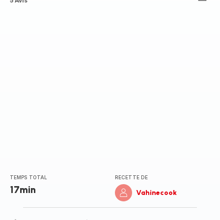
Avis
5 Avis
5
étoiles
(moyenne)
TEMPS TOTAL
RECETTE DE
17min
Vahinecook