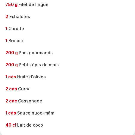
750 g
Filet de lingue
2
Echalotes
1
Carotte
1
Brocoli
200 g
Pois gourmands
200 g
Petits épis de maïs
1 càs
Huile d'olives
2 càs
Curry
2 càc
Cassonade
1 càs
Sauce nuoc-mâm
40 cl
Lait de coco