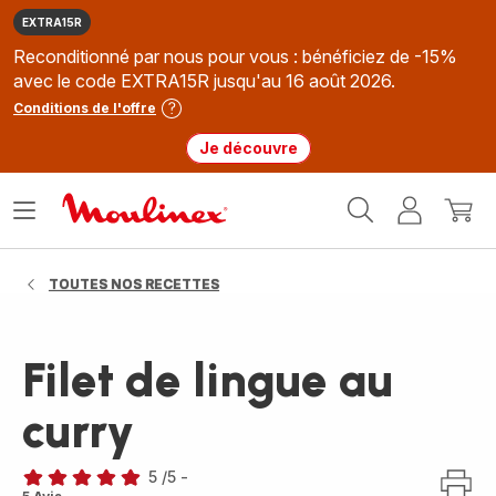
EXTRA15R
Reconditionné par nous pour vous : bénéficiez de -15%
avec le code EXTRA15R jusqu'au 16 août 2026.
Conditions de l'offre
Je découvre
Accueil
Ouvrir
Mon
Mon
Moulinex
le
compte
panie
menu
TOUTES NOS RECETTES
Filet de lingue au
curry
5
/5
-