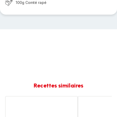
100g Comté rapé
Recettes similaires
CROZIFLETTE
Coquilles
Poireaux
Saint-
Jacques
aux