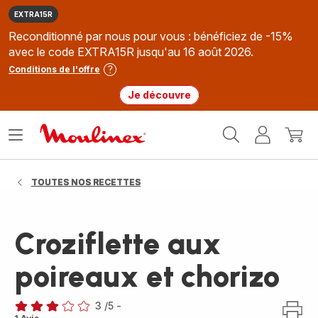
EXTRA15R
Reconditionné par nous pour vous : bénéficiez de -15%
avec le code EXTRA15R jusqu'au 16 août 2026.
Conditions de l'offre
Je découvre
Accueil
Ouvrir
Mon
Mon
Moulinex
le
compte
panie
menu
TOUTES NOS RECETTES
Croziflette aux
poireaux et chorizo
3
/5
-