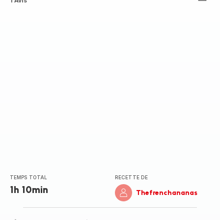
Avis
1 Avis
3
étoiles
(moyenne)
TEMPS TOTAL
RECETTE DE
1h 10min
Thefrenchananas