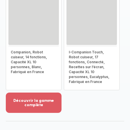
Companion, Robot
I-Companion Touch,
cuiseur, 14 fonctions,
Robot cuiseur, 17
Capacité XL 10
fonctions, Connecté,
personnes, Blanc,
Recettes sur l’écran,
Fabriqué en France
Capacité XL 10
personnes, Eucalyptus,
Fabriqué en France
Découvrir la gamme
complète
Voir
plus...
-
Découvrir