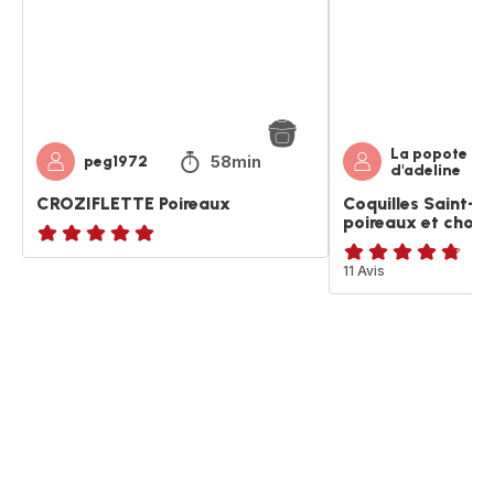
poireaux
et
chorizo
La popote
58min
peg1972
d'adeline
CROZIFLETTE Poireaux
Coquilles Saint-J
poireaux et chori
ratings.NaN
ratings.4.7
11 Avis