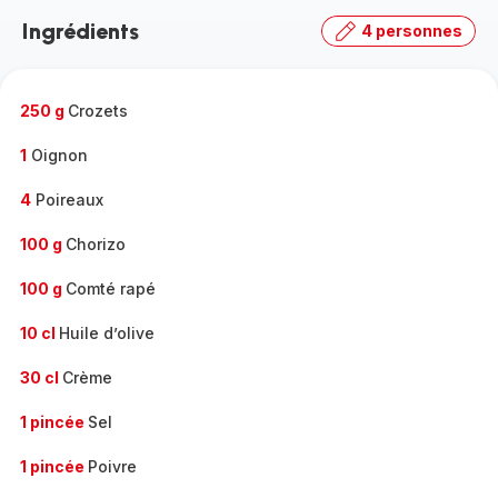
la
Ingrédients
4 personnes
gamme
complète
-
250 g
Crozets
1
Oignon
4
Poireaux
100 g
Chorizo
100 g
Comté rapé
10 cl
Huile d’olive
30 cl
Crème
1 pincée
Sel
1 pincée
Poivre