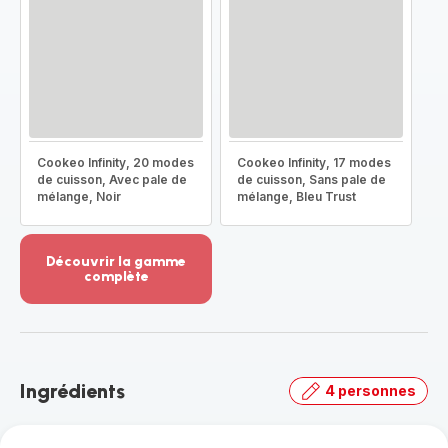
Cookeo Infinity, 20 modes
Cookeo Infinity, 17 modes
de cuisson, Avec pale de
de cuisson, Sans pale de
mélange, Noir
mélange, Bleu Trust
Découvrir la gamme
complète
Voir
plus...
-
Découvrir
la
Ingrédients
4 personnes
gamme
complète
-