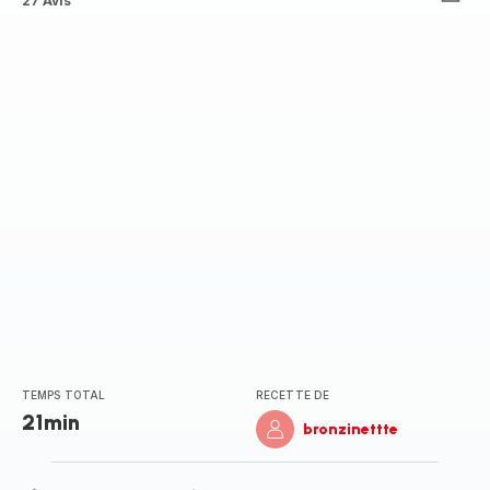
ratings.4.6
27 Avis
TEMPS TOTAL
RECETTE DE
21min
bronzinettte