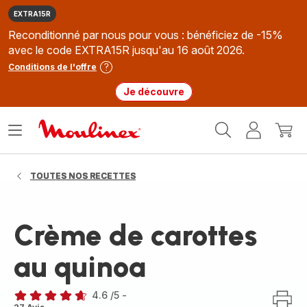
EXTRA15R
Reconditionné par nous pour vous : bénéficiez de -15%
avec le code EXTRA15R jusqu'au 16 août 2026.
Conditions de l'offre
Je découvre
Accueil
Ouvrir
Mon
Mon
Moulinex
le
compte
panie
menu
TOUTES NOS RECETTES
Crème de carottes
au quinoa
4.6
/5
-