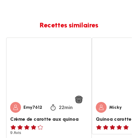
Recettes similaires
Crème
Quinoa
de
carottes
carotte
aux
quinoa
22min
Emy7612
Micky
Crème de carotte aux quinoa
Quinoa carottes
ratings.4.2
9 Avis
ratings.NaN