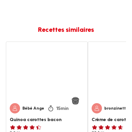
Recettes similaires
Quinoa
Crème
carottes
de
bacon
carottes
au
quinoa
15min
Bébé Ange
bronzinettte
Quinoa carottes bacon
Crème de carotte