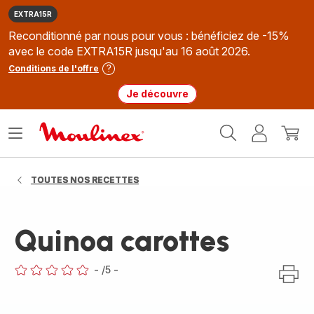
EXTRA15R
Reconditionné par nous pour vous : bénéficiez de -15%
avec le code EXTRA15R jusqu'au 16 août 2026.
Conditions de l'offre
Je découvre
Accueil
Ouvrir
Mon
Mon
Moulinex
le
compte
panie
menu
TOUTES NOS RECETTES
Quinoa carottes
-
/5
-
ratings.0