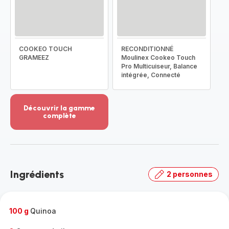
COOKEO TOUCH
RECONDITIONNÉ
GRAMEEZ
Moulinex Cookeo Touch
Pro Multicuiseur, Balance
intégrée, Connecté
Découvrir la gamme
complète
Voir
plus...
-
Découvrir
la
Ingrédients
2 personnes
gamme
complète
-
100 g
Quinoa