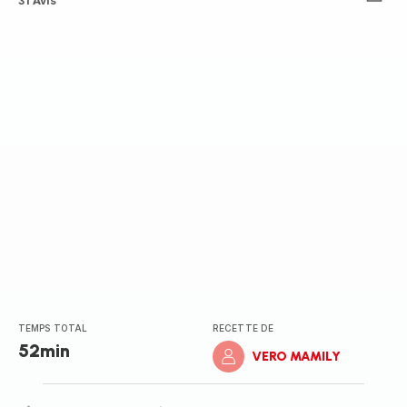
ratings.4.8
31 Avis
TEMPS TOTAL
RECETTE DE
52min
VERO MAMILY