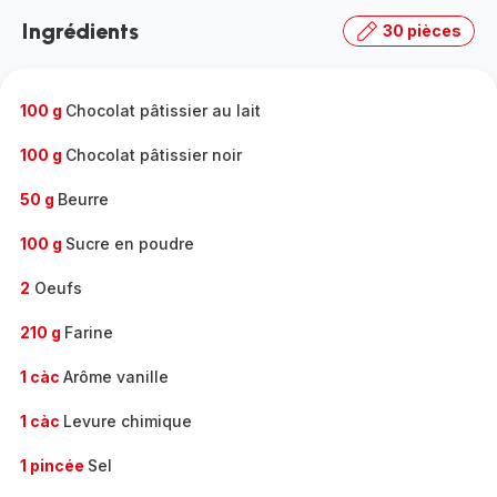
la
Ingrédients
30 pièces
gamme
complète
-
100 g
Chocolat pâtissier au lait
100 g
Chocolat pâtissier noir
50 g
Beurre
100 g
Sucre en poudre
2
Oeufs
210 g
Farine
1 càc
Arôme vanille
1 càc
Levure chimique
1 pincée
Sel