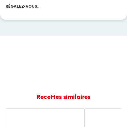
RÉGALEZ-VOUS..
Recettes similaires
Craquelés
Craquelés
au
au
chocolat
chocolat