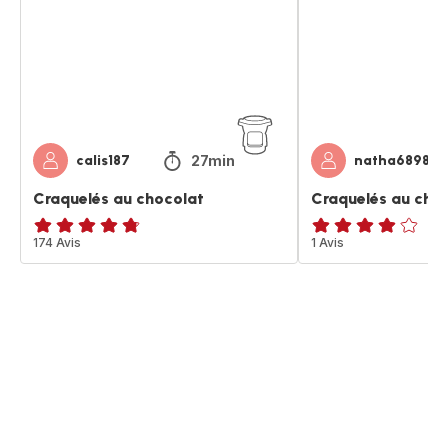
noir
27min
calis187
natha6898
Craquelés au chocolat
Craquelés au choc
ratings.4.7
174 Avis
Avis
1 Avis
4
étoiles
(moyenne)