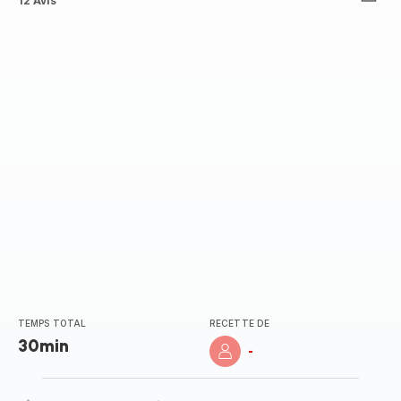
ratings.4.1
12 Avis
TEMPS TOTAL
RECETTE DE
30min
-