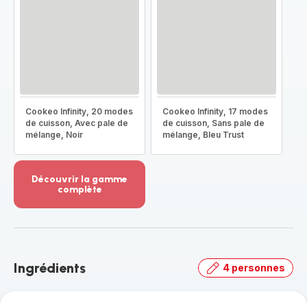
Cookeo Infinity, 20 modes
Cookeo Infinity, 17 modes
de cuisson, Avec pale de
de cuisson, Sans pale de
mélange, Noir
mélange, Bleu Trust
Découvrir la gamme
complète
Voir
plus...
-
Découvrir
la
Ingrédients
4 personnes
gamme
complète
-