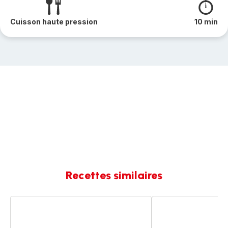
Cuisson haute pression
10 min
Recettes similaires
Chou
Poulet
blanc
aux
façon
marrons