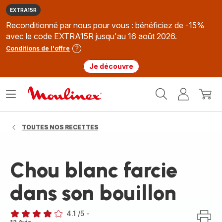
EXTRA15R
Reconditionné par nous pour vous : bénéficiez de -15%
avec le code EXTRA15R jusqu'au 16 août 2026.
Conditions de l'offre
Je découvre
Accueil
Ouvrir
Mon
Mon
Moulinex
le
compte
panie
menu
TOUTES NOS RECETTES
Chou blanc farcie
dans son bouillon
4.1
/5
-