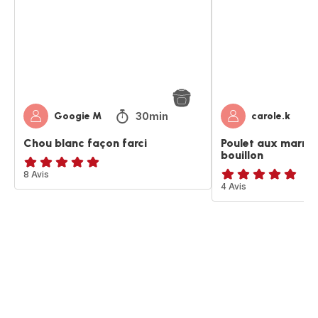
farci
et
son
bouillon
30min
Googie M
carole.k
Chou blanc façon farci
Poulet aux marron
bouillon
ratings.4.9
8 Avis
ratings.4.8
4 Avis