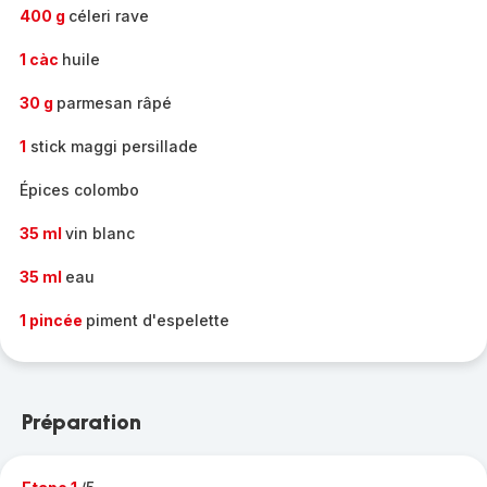
400 g
céleri rave
1 càc
huile
30 g
parmesan râpé
1
stick maggi persillade
Épices colombo
35 ml
vin blanc
35 ml
eau
1 pincée
piment d'espelette
Préparation