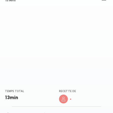
ratings.3.7
13 Avis
TEMPS TOTAL
RECETTE DE
13min
-