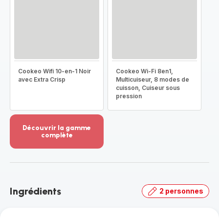
Cookeo Wifi 10-en-1 Noir
Cookeo Wi-Fi 8en1,
avec Extra Crisp
Multicuiseur, 8 modes de
cuisson, Cuiseur sous
pression
Découvrir la gamme
complète
Voir
plus...
-
Découvrir
la
Ingrédients
2 personnes
gamme
complète
-