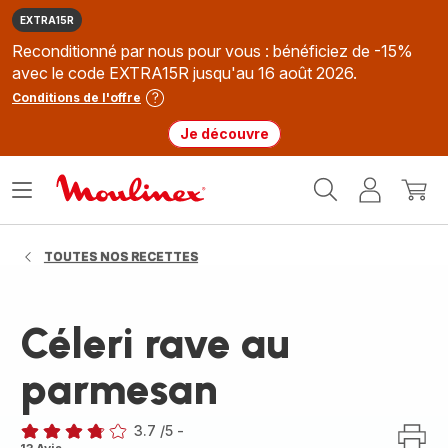
EXTRA15R
Reconditionné par nous pour vous : bénéficiez de -15%
avec le code EXTRA15R jusqu'au 16 août 2026.
Conditions de l'offre
Je découvre
Accueil
Ouvrir
Mon
Mon
Moulinex
le
compte
panie
menu
TOUTES NOS RECETTES
Céleri rave au
parmesan
3.7
/5
-