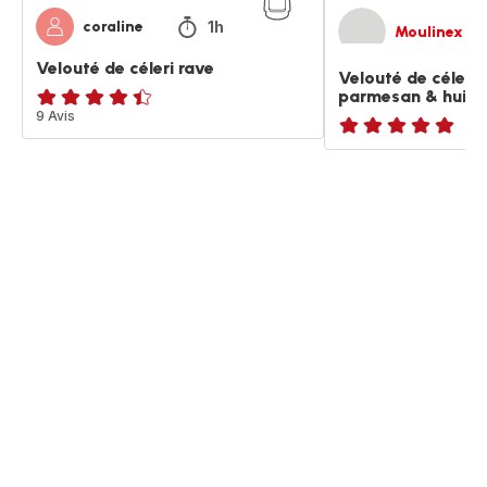
1h
coraline
Moulinex
Velouté de céleri rave
Velouté de céleri
parmesan & huile 
ratings.4.4
9 Avis
ratings.NaN