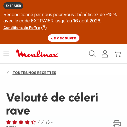
EXTRA15R
Reconditionné par nous pour vous : bénéficiez de -15%
avec le code EXTRA15R jusqu'au 16 août 2026.
Conditions de l'offre
Je découvre
Accueil
Ouvrir
Mon
Mon
Moulinex
le
compte
panie
menu
TOUTES NOS RECETTES
Velouté de céleri
rave
4.4
/5
-