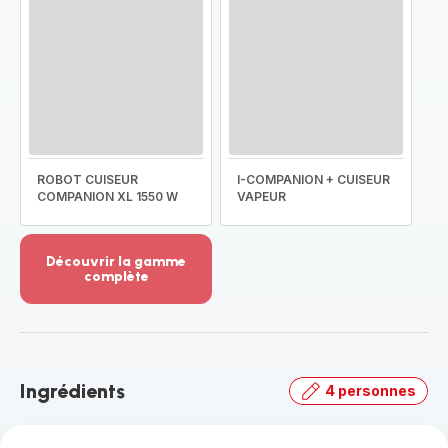
ROBOT CUISEUR
I-COMPANION + CUISEUR
COMPANION XL 1550 W
VAPEUR
Découvrir la gamme
complète
Voir
plus...
-
Découvrir
la
Ingrédients
4 personnes
gamme
complète
-