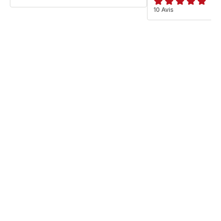
ratings.4.8
10 Avis