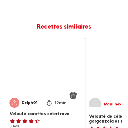
Recettes similaires
Velouté
Velouté
carottes
de
céleri
céleri
rave
rave
au
gorgonzola
et
sauge
12min
Delph01
Moulinex
Velouté carottes céleri rave
Velouté de céleri 
gorgonzola et sa
ratings.4.4
5 Avis