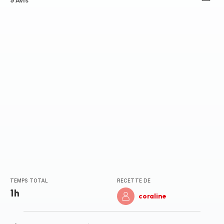
ratings.4.4
9 Avis
TEMPS TOTAL
RECETTE DE
1h
coraline