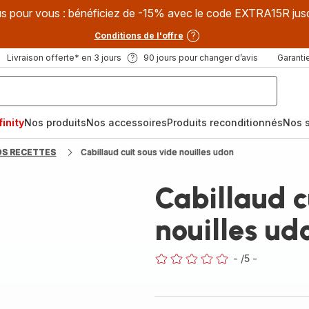
s pour vous : bénéficiez de -15% avec le code EXTRA15R jus
Conditions de l'offre
Livraison offerte* en 3 jours
90 jours pour changer d’avis
Garantie
inity
Nos produits
Nos accessoires
Produits reconditionnés
Nos s
OS RECETTES
Cabillaud cuit sous vide nouilles udon
Cabillaud c
nouilles ud
-
/5
-
ratings.0