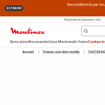
Reconditionné par nou
EXTRA15R
Paiement en plusieurs fois
["Que
recherchez-
Accueil
vous
?",
Moulinex
"Cookeo",
"Air
fryer",
Bons plans
Nouveautés
Casa Moulinex
Air fryers
Cookeo Inf
"Companion"]
Accueil
Trouver une idée recette
TOUTES N