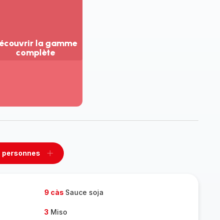
écouvrir la gamme
complète
ir
us...
couvrir
amme
mplète
 personnes
rimer
Ajouter
sonnes
personnes
9 càs
Sauce soja
3
Miso