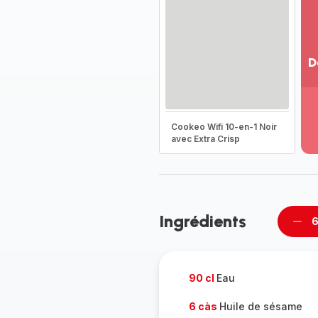
D
Vo
pl
-
Cookeo Wifi 10-en-1 Noir
Dé
avec Extra Crisp
la
g
co
-
Ingrédients
6
Supp
per
90 cl
Eau
6 càs
Huile de sésame