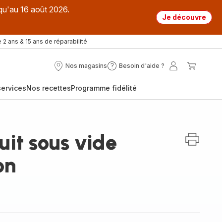
qu'au 16 août 2026.
Je découvre
 2 ans & 15 ans de réparabilité
Nos magasins
Besoin d'aide ?
Nos
Besoin
Mon
Mon
magasins
d'aide
compte
panier
ervices
Nos recettes
Programme fidélité
?
uit sous vide
on