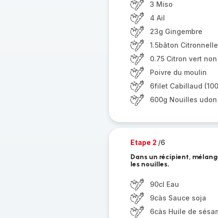
3 Miso
4 Ail
23g Gingembre
1.5bâton Citronnelle
0.75 Citron vert non 
Poivre du moulin
6filet Cabillaud (10
600g Nouilles udon
Etape 2
/6
Dans un récipient, mélange
les nouilles.
90cl Eau
9càs Sauce soja
6càs Huile de sésa