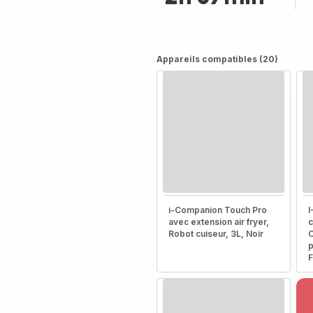
Appareils compatibles (20)
i-Companion Touch Pro
I
avec extension air fryer,
c
Robot cuiseur, 3L, Noir
C
p
F