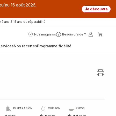
qu'au 16 août 2026.
Je découvre
 2 ans & 15 ans de réparabilité
Nos magasins
Besoin d'aide ?
Nos
Besoin
Mon
Mon
magasins
d'aide
compte
panier
ervices
Nos recettes
Programme fidélité
?
L
PRÉPARATION
CUISSON
REPOS