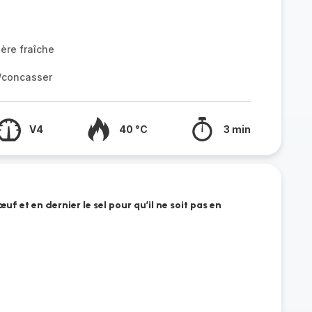
ère fraîche
r/concasser
V4
40 °C
3 min
l’œuf et en dernier le sel pour qu’il ne soit pas en