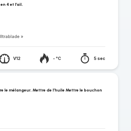
n 4 et l’ail.
ltrablade »
V12
- °C
5 sec
re le mélangeur. Mettre de l’huile Mettre le bouchon