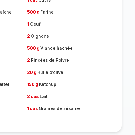
raîche
500 g
Farine
1
Oeuf
2
Oignons
500 g
Viande hachée
2
Pincées de Poivre
20 g
Huile d’olive
ette)
150 g
Ketchup
2 càs
Lait
1 càs
Graines de sésame