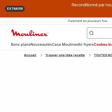
Reconditionné par nou
EXTRA15R
Paiement en plusieurs fois
["Que
recherchez-
Accueil
vous
?",
Moulinex
"Cookeo",
"Air
fryer",
Bons plans
Nouveautés
Casa Moulinex
Air fryers
Cookeo Inf
"Companion"]
Accueil
Trouver une idée recette
TOUTES N