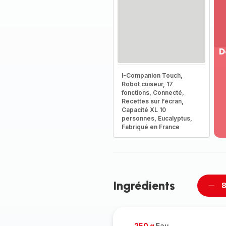
D
Vo
I-Companion Touch,
pl
Robot cuiseur, 17
-
fonctions, Connecté,
Dé
Recettes sur l’écran,
Capacité XL 10
la
personnes, Eucalyptus,
g
Fabriqué en France
co
-
Ingrédients
8
Supp
per
250 g
Eau