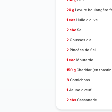
20 g
Levure boulangère f
1 càs
Huile d’olive
2 càc
Sel
2
Gousses d’ail
2
Pincées de Sel
1 càc
Moutarde
150 g
Cheddar (en toastin
8
Cornichons
1
Jaune d’œuf
2 càs
Cassonade