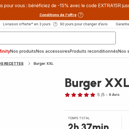
s pour vous : bénéficiez de -15% avec le code EXTRA15R jus
Conditions de l'offre
Livraison offerte* en 3 jours
90 jours pour changer d’avis
Garantie
inity
Nos produits
Nos accessoires
Produits reconditionnés
Nos s
OS RECETTES
Burger XXL
Burger XX
5
/5
-
6 Avis
Avis
5
étoiles
(moyenne)
TEMPS TOTAL
2h 37min