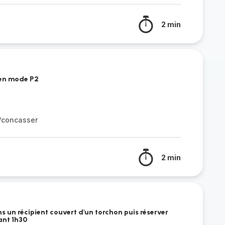
2 min
n en mode P2
r/concasser
2 min
s un récipient couvert d'un torchon puis réserver
ant 1h30