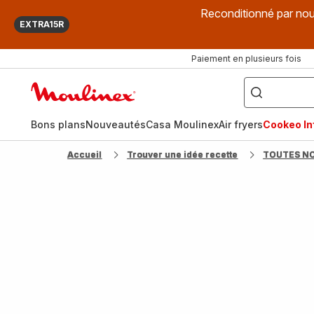
Reconditionné par nou
EXTRA15R
Paiement en plusieurs fois
["Que
recherchez-
Accueil
vous
?",
Moulinex
"Cookeo",
"Air
fryer",
Bons plans
Nouveautés
Casa Moulinex
Air fryers
Cookeo Inf
"Companion"]
Accueil
Trouver une idée recette
TOUTES N