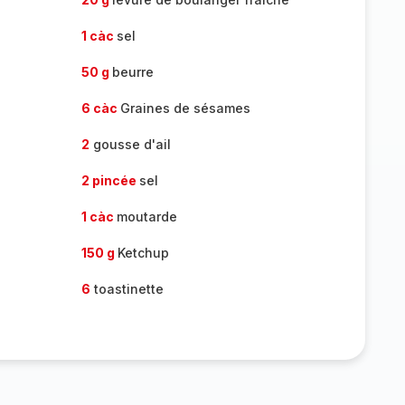
1 càc
sel
50 g
beurre
6 càc
Graines de sésames
2
gousse d'ail
2 pincée
sel
1 càc
moutarde
150 g
Ketchup
6
toastinette