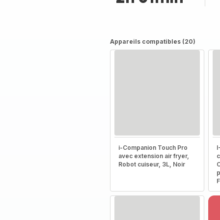
Appareils compatibles (20)
i-Companion Touch Pro
I
avec extension air fryer,
c
Robot cuiseur, 3L, Noir
C
p
F