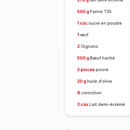
500 g
Farine T55
1 càc
sucre en poudre
1
œuf
2
Oignons
500 g
Bœuf haché
2 pincée
poivre
20 g
huile d'olive
8
cornichon
3 càs
Lait demi-écrémé