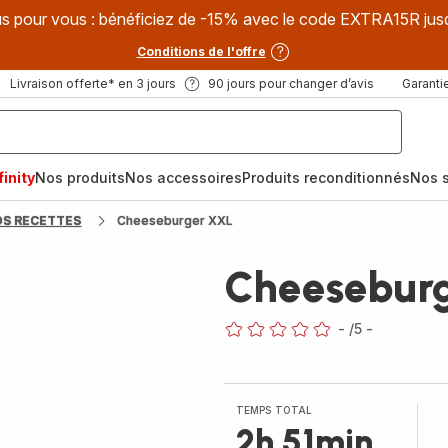
s pour vous : bénéficiez de -15% avec le code EXTRA15R jus
Conditions de l'offre
Livraison offerte* en 3 jours
90 jours pour changer d’avis
Garantie
inity
Nos produits
Nos accessoires
Produits reconditionnés
Nos s
OS RECETTES
Cheeseburger XXL
Cheesebur
-
/5
-
ratings.0
TEMPS TOTAL
2h 51min