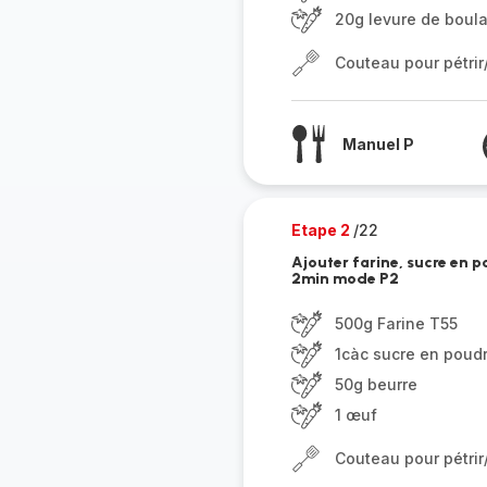
20g levure de boula
Couteau pour pétri
Manuel P
Etape 2
/22
Ajouter farine, sucre en 
2min mode P2
500g Farine T55
1càc sucre en poud
50g beurre
1 œuf
Couteau pour pétri