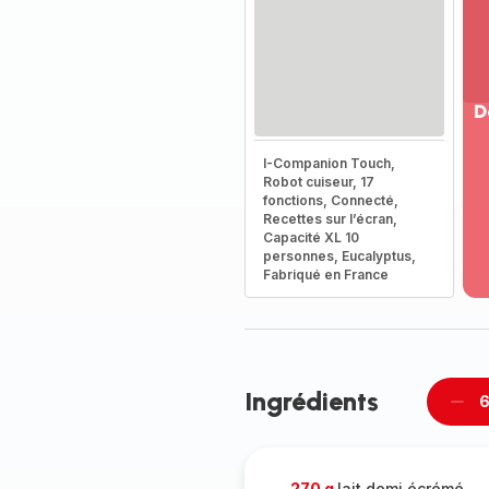
D
Vo
I-Companion Touch,
pl
Robot cuiseur, 17
-
fonctions, Connecté,
Dé
Recettes sur l’écran,
Capacité XL 10
la
personnes, Eucalyptus,
g
Fabriqué en France
co
-
Ingrédients
6
Supp
per
270 g
lait demi écrémé