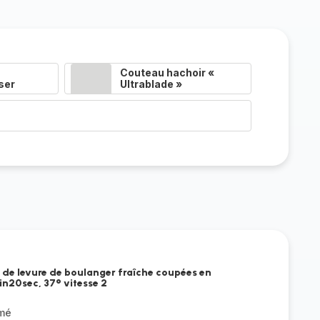
Couteau hachoir «
ser
Ultrablade »
g de levure de boulanger fraîche coupées en
n20sec, 37° vitesse 2
émé