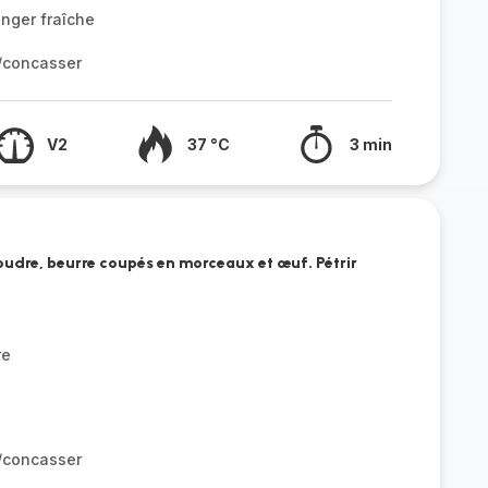
nger fraîche
r/concasser
V2
37 °C
3 min
poudre, beurre coupés en morceaux et œuf. Pétrir
re
r/concasser