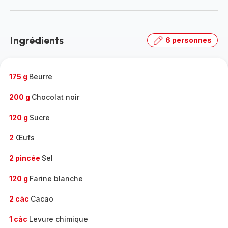
plus...
-
Découvrir
la
Ingrédients
6 personnes
gamme
complète
-
175 g
Beurre
200 g
Chocolat noir
120 g
Sucre
2
Œufs
2 pincée
Sel
120 g
Farine blanche
2 càc
Cacao
1 càc
Levure chimique