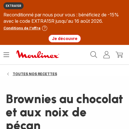
EXTRA15R
Reconditionné par nous pour vous : bénéficiez de -15%
avec le code EXTRA15R jusqu'au 16 août 2026.
Conditions de l'offre
Je découvre
Accueil
Ouvrir
Mon
Mon
Moulinex
le
compte
panie
menu
TOUTES NOS RECETTES
Brownies au chocolat
et aux noix de
pécan