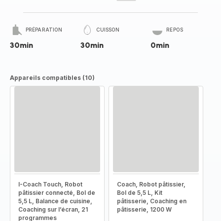
PRÉPARATION
CUISSON
REPOS
30min
30min
0min
Appareils compatibles (10)
I-Coach Touch, Robot
Coach, Robot pâtissier,
pâtissier connecté, Bol de
Bol de 5,5 L, Kit
5,5 L, Balance de cuisine,
pâtisserie, Coaching en
Coaching sur l’écran, 21
pâtisserie, 1200 W
programmes