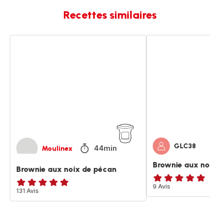
Recettes similaires
Brownie
Brownie
aux
aux
noix
noix
de
de
pécan
pécan
GLC38
44min
Moulinex
Brownie aux noix
Brownie aux noix de pécan
Avis
9 Avis
ratings.4.8
131 Avis
5
étoiles
(moyenne)