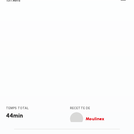
ratings.4.8
131 Avis
TEMPS TOTAL
RECETTE DE
44min
Moulinex