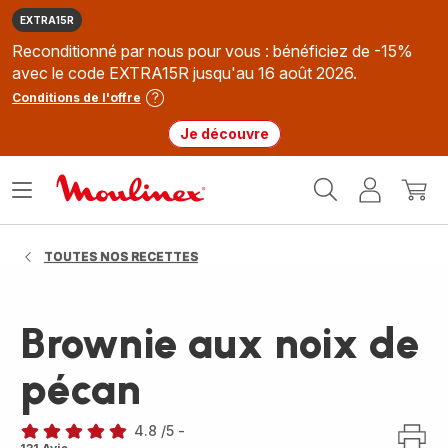
EXTRA15R
Reconditionné par nous pour vous : bénéficiez de -15%
avec le code EXTRA15R jusqu'au 16 août 2026.
Conditions de l'offre
Je découvre
Accueil
Ouvrir
Mon
Mon
Moulinex
le
compte
panie
menu
TOUTES NOS RECETTES
Brownie aux noix de
pécan
4.8
/5
-