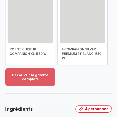
ROBOT CUISEUR
I-COMPANION SILVER
COMPANION XL 1550 W
PREMIUM ET BLANC 1550
W
Découvrir la gamme
complète
Voir
plus...
-
Découvrir
la
Ingrédients
4 personnes
gamme
complète