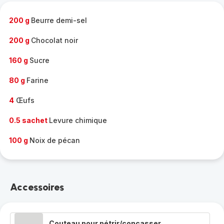
-
200 g
Beurre demi-sel
200 g
Chocolat noir
160 g
Sucre
80 g
Farine
4
Œufs
0.5 sachet
Levure chimique
100 g
Noix de pécan
Accessoires
Couteau pour pétrir/concasser