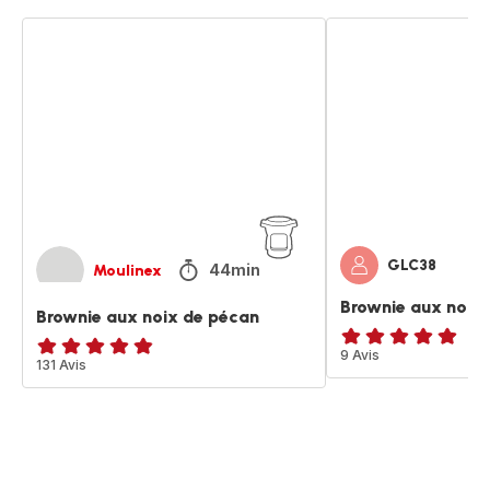
Brownie
Brownie
aux
aux
noix
noix
de
de
pécan
pécan
GLC38
44min
Moulinex
Brownie aux noix
Brownie aux noix de pécan
Avis
9 Avis
ratings.4.8
131 Avis
5
étoiles
(moyenne)