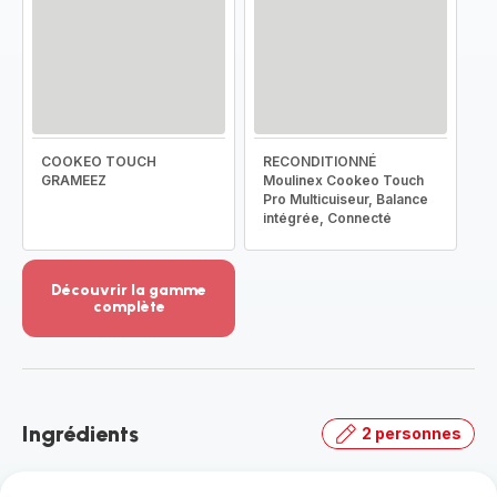
COOKEO TOUCH
RECONDITIONNÉ
GRAMEEZ
Moulinex Cookeo Touch
Pro Multicuiseur, Balance
intégrée, Connecté
Découvrir la gamme
complète
Voir
plus...
-
Découvrir
la
Ingrédients
2 personnes
gamme
complète
-