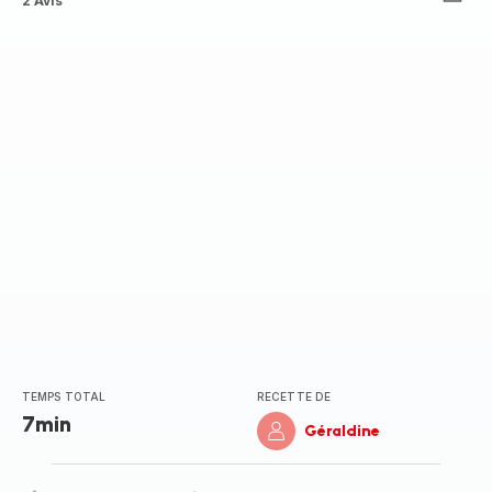
ratings.3.5
2 Avis
TEMPS TOTAL
RECETTE DE
7min
Géraldine