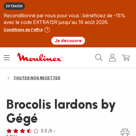
EXTRA15R
Reconditionné par nous pour vous : bénéficiez de -15%
avec le code EXTRA15R jusqu'au 16 août 2026.
Conditions de l'offre
Je découvre
Accueil
Ouvrir
Mon
Mon
Moulinex
le
compte
panie
menu
TOUTES NOS RECETTES
Brocolis lardons by
Gégé
3.5
/5
-