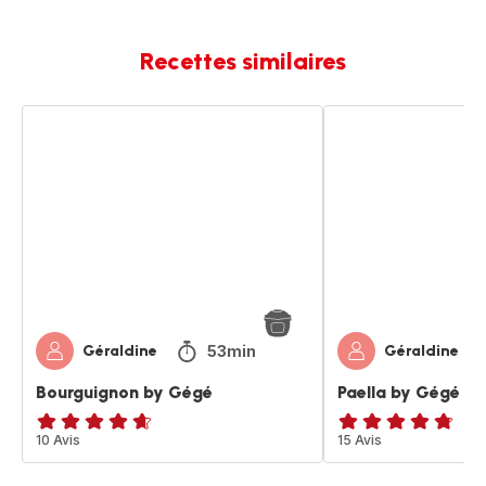
Recettes similaires
Bourguignon
Paella
by
by
Gégé
Gégé
53min
Géraldine
Géraldine
Bourguignon by Gégé
Paella by Gégé
ratings.4.6
10 Avis
ratings.4.7
15 Avis