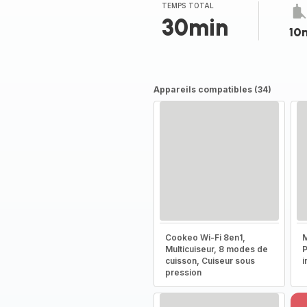
(moyenne)
TEMPS TOTAL
30min
10
Appareils compatibles (34)
Cookeo Wi-Fi 8en1,
M
Multicuiseur, 8 modes de
P
cuisson, Cuiseur sous
i
pression