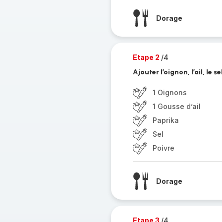
Dorage
Etape 2
/4
Ajouter l’oignon, l’ail, le se
1 Oignons
1 Gousse d’ail
Paprika
Sel
Poivre
Dorage
Etape 3
/4