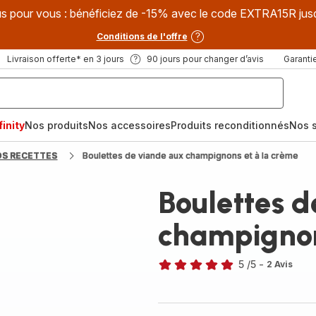
s pour vous : bénéficiez de -15% avec le code EXTRA15R jus
Conditions de l'offre
Livraison offerte* en 3 jours
90 jours pour changer d’avis
Garantie
inity
Nos produits
Nos accessoires
Produits reconditionnés
Nos s
OS RECETTES
Boulettes de viande aux champignons et à la crème
Boulettes 
champignon
5
/5
-
2 Avis
Avis
5
étoiles