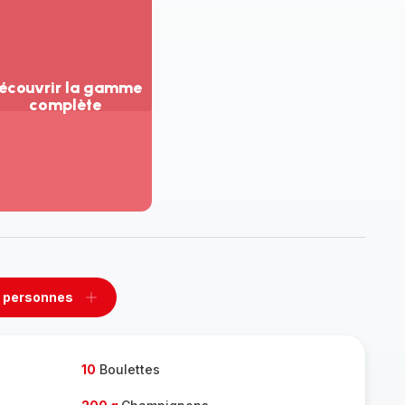
écouvrir la gamme
complète
ir
us...
couvrir
amme
mplète
 personnes
rimer
Ajouter
sonnes
personnes
10
Boulettes