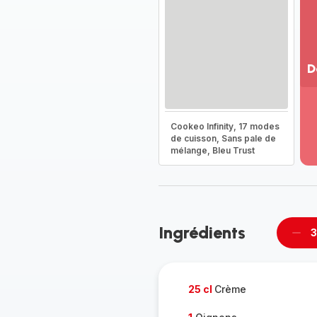
D
Vo
pl
-
Cookeo Infinity, 17 modes
Dé
de cuisson, Sans pale de
mélange, Bleu Trust
la
g
co
-
Ingrédients
3
Supp
per
25 cl
Crème