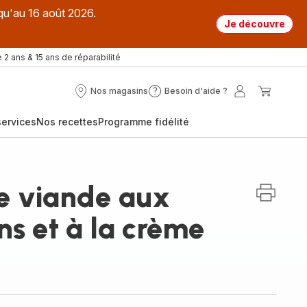
qu'au 16 août 2026.
Je découvre
 2 ans & 15 ans de réparabilité
Nos magasins
Besoin d'aide ?
Nos
Besoin
Mon
Mon
magasins
d'aide
compte
panier
ervices
Nos recettes
Programme fidélité
?
de viande aux
s et à la crème