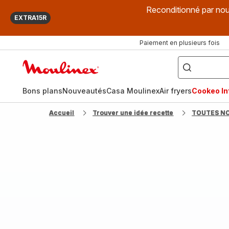
Reconditionné par nou
EXTRA15R
Paiement en plusieurs fois
["Que
recherchez-
Accueil
vous
?",
Moulinex
"Cookeo",
"Air
fryer",
Bons plans
Nouveautés
Casa Moulinex
Air fryers
Cookeo Inf
"Companion"]
Accueil
Trouver une idée recette
TOUTES N