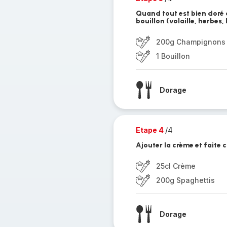
Quand tout est bien doré 
bouillon (volaille, herbes
200g Champignons
1 Bouillon
Dorage
Etape 4
/4
Ajouter la crème et faite c
25cl Crème
200g Spaghettis
Dorage