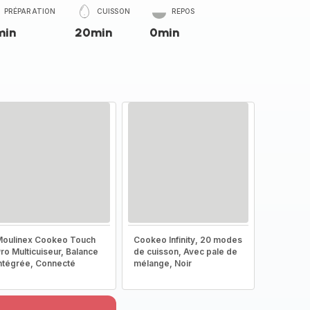
PRÉPARATION
CUISSON
REPOS
min
20min
0min
oulinex Cookeo Touch
Cookeo Infinity, 20 modes
ro Multicuiseur, Balance
de cuisson, Avec pale de
ntégrée, Connecté
mélange, Noir