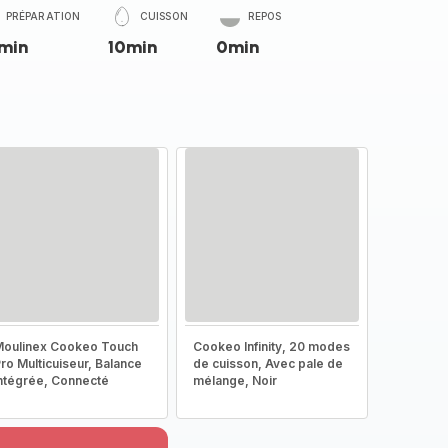
PRÉPARATION
CUISSON
REPOS
min
10min
0min
oulinex Cookeo Touch
Cookeo Infinity, 20 modes
ro Multicuiseur, Balance
de cuisson, Avec pale de
ntégrée, Connecté
mélange, Noir