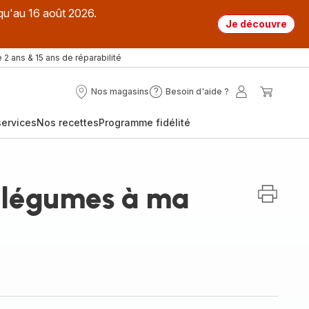
qu'au 16 août 2026.
Je découvre
 2 ans & 15 ans de réparabilité
Nos magasins
Besoin d'aide ?
Nos
Besoin
Mon
Mon
magasins
d'aide
compte
panier
ervices
Nos recettes
Programme fidélité
?
e légumes à ma