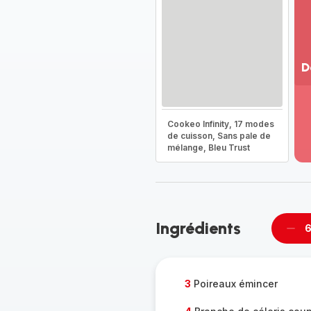
D
Vo
pl
-
Cookeo Infinity, 17 modes
Dé
de cuisson, Sans pale de
mélange, Bleu Trust
la
g
co
-
Ingrédients
6
Supp
per
3
Poireaux émincer