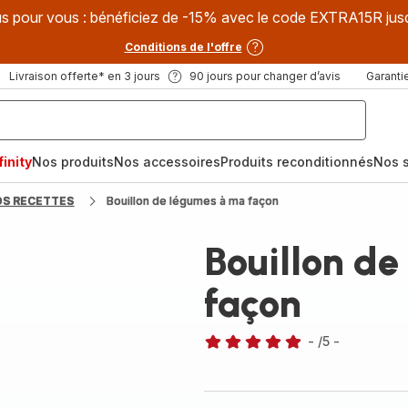
s pour vous : bénéficiez de -15% avec le code EXTRA15R jus
Conditions de l'offre
Livraison offerte* en 3 jours
90 jours pour changer d’avis
Garantie
inity
Nos produits
Nos accessoires
Produits reconditionnés
Nos s
OS RECETTES
Bouillon de légumes à ma façon
Bouillon d
façon
-
/5
-
Avis
5
étoiles