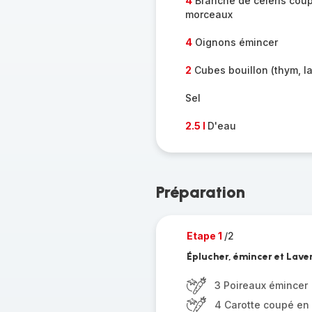
4
Branche de céleris coup
morceaux
4
Oignons émincer
2
Cubes bouillon (thym, lau
Sel
2.5 l
D'eau
Préparation
Etape 1
/2
Éplucher, émincer et Laver
3 Poireaux émincer
4 Carotte coupé en