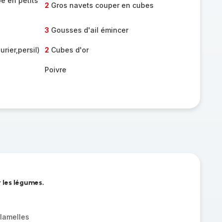
é en petits
2
Gros navets couper en cubes
3
Gousses d'ail émincer
rier,persil)
2
Cubes d'or
Poivre
 les légumes.
 lamelles