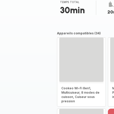
(moyenne)
TEMPS TOTAL
30min
20
Appareils compatibles (34)
Cookeo Wi-Fi 8en1,
M
Multicuiseur, 8 modes de
P
cuisson, Cuiseur sous
i
pression