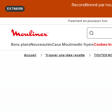
Reconditionné par nou
EXTRA15R
Paiement en plusieurs fois
["Que
recherchez-
Accueil
vous
?",
Moulinex
"Cookeo",
"Air
fryer",
Bons plans
Nouveautés
Casa Moulinex
Air fryers
Cookeo Inf
"Companion"]
Accueil
Trouver une idée recette
TOUTES N