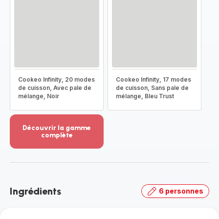
Cookeo Infinity, 20 modes
Cookeo Infinity, 17 modes
de cuisson, Avec pale de
de cuisson, Sans pale de
mélange, Noir
mélange, Bleu Trust
Découvrir la gamme
complète
Voir
plus...
-
Découvrir
la
Ingrédients
6 personnes
gamme
complète
-