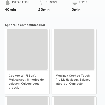
PRÉPARATION
CUISSON
REPOS
40min
20min
0min
Appareils compatibles (34)
Cookeo Wi-Fi 8en1,
Moulinex Cookeo Touch
Multicuiseur, 8 modes de
Pro Multicuiseur, Balance
cuisson, Cuiseur sous
intégrée, Connecté
pression