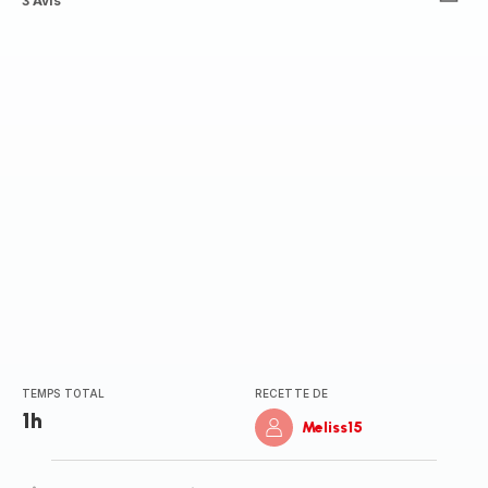
Avis
3 Avis
4
étoiles
(moyenne)
TEMPS TOTAL
RECETTE DE
1h
Meliss15