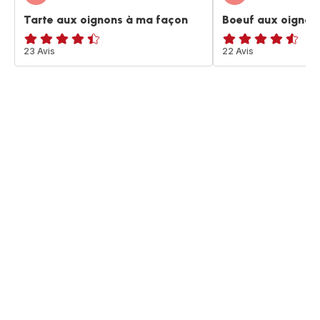
Tarte aux oignons à ma façon
Boeuf aux oignon
ratings.4.4
23 Avis
ratings.4.5
22 Avis