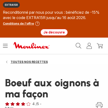
EXTRA15R
Reconditionné par nous pour vous : bénéficiez de -15%
avec le code EXTRA15R jusqu'au 16 août 2026.
Conditions de l'offre
Je découvre
Accueil
Ouvrir
Mon
Mon
Moulinex
le
compte
panie
menu
TOUTES NOS RECETTES
Boeuf aux oignons à
ma façon
4
/5
-