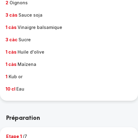
2
Oignons
3 càs
Sauce soja
1 càs
Vinaigre balsamique
3 càc
Sucre
1 càs
Huile d'olive
1 càs
Maïzena
1
Kub or
10 cl
Eau
Préparation
Etape 1
/7