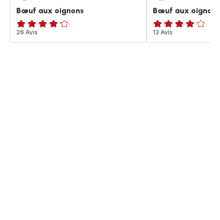
Bœuf aux oignons
Bœuf aux oignon
ratings.4.2
26 Avis
ratings.3.9
13 Avis