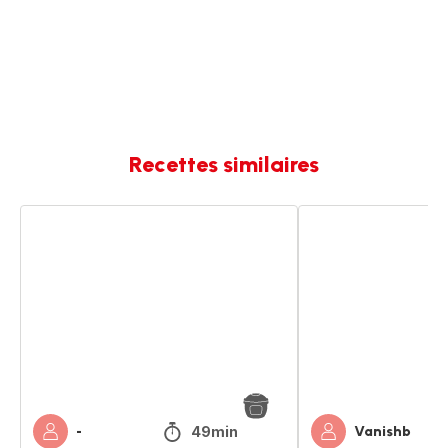
Recettes similaires
Bœuf
Bœuf
aux
aux
oignons
oignons
49min
-
Vanishb