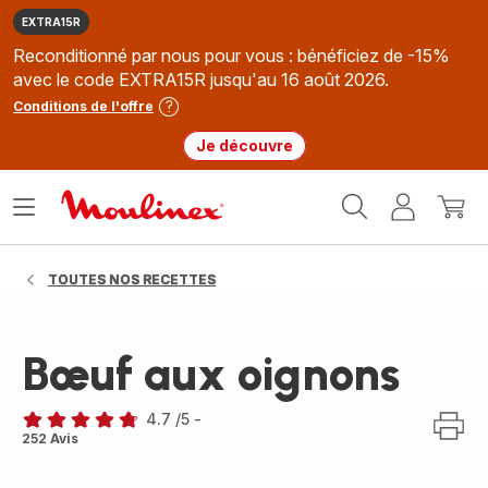
EXTRA15R
Reconditionné par nous pour vous : bénéficiez de -15%
avec le code EXTRA15R jusqu'au 16 août 2026.
Conditions de l'offre
Je découvre
Accueil
Ouvrir
Mon
Mon
Moulinex
le
compte
panie
menu
TOUTES NOS RECETTES
Bœuf aux oignons
4.7
/5
-
ratings.4.7
252 Avis