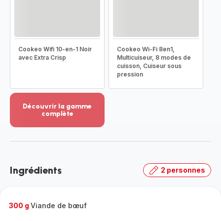
Cookeo Wifi 10-en-1 Noir
Cookeo Wi-Fi 8en1,
avec Extra Crisp
Multicuiseur, 8 modes de
cuisson, Cuiseur sous
pression
Découvrir la gamme
complète
Voir
plus...
-
Découvrir
la
Ingrédients
2 personnes
gamme
complète
-
300 g
Viande de bœuf