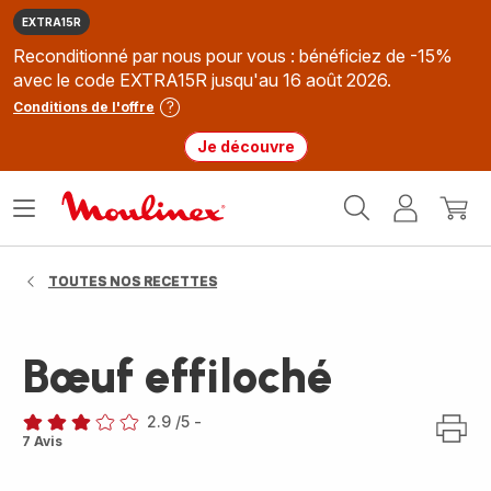
EXTRA15R
Reconditionné par nous pour vous : bénéficiez de -15%
avec le code EXTRA15R jusqu'au 16 août 2026.
Conditions de l'offre
Je découvre
Accueil
Ouvrir
Mon
Mon
Moulinex
le
compte
panie
menu
TOUTES NOS RECETTES
Bœuf effiloché
2.9
/5
-
ratings.2.9
7 Avis