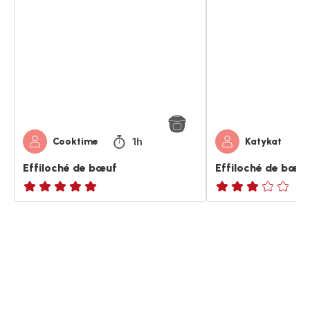
de
de
bœuf
bœuf
aux
carottes
1h
Cooktime
Katykat
Effiloché de bœuf
Effiloché de bœuf
ratings.NaN
Avis
3
étoiles
(moyenne)