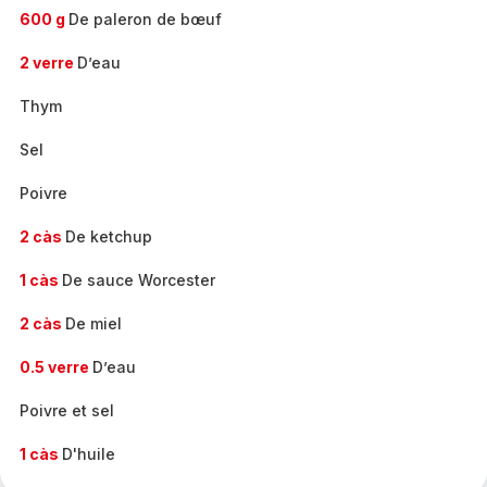
600 g
De paleron de bœuf
2 verre
D’eau
Thym
Sel
Poivre
2 càs
De ketchup
1 càs
De sauce Worcester
2 càs
De miel
0.5 verre
D’eau
Poivre et sel
1 càs
D'huile