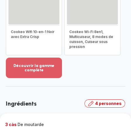
Cookeo Wifi 10-en-1 Noir
Cookeo Wi-Fi 8en1,
avec Extra Crisp
Multicuiseur, 8 modes de
cuisson, Cuiseur sous
pression
Découvrir la gamme
complète
Voir
plus...
-
Découvrir
la
Ingrédients
4 personnes
gamme
complète
-
3 càs
De moutarde