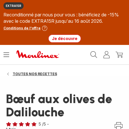
EXTRA15R
Reconditionné par nous pour vous : bénéficiez de -15%
avec le code EXTRA15R jusqu'au 16 août 2026.
Conditions de l'offre
Je découvre
Accueil
Ouvrir
Mon
Mon
Moulinex
le
compte
panie
menu
TOUTES NOS RECETTES
Bœuf aux olives de
Dalilouche
5
/5
-