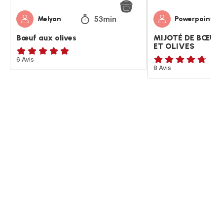
53min
Melyan
Powerpoint
Bœuf aux olives
MIJOTÉ DE BŒUF
ET OLIVES
Avis
6 Avis
ratings.4.7
8 Avis
5
étoiles
(moyenne)