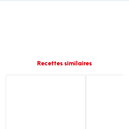
Recettes similaires
Bœuf
MIJOTÉ
aux
DE
olives
BŒUF
AUX
TOMATES
ET
OLIVES