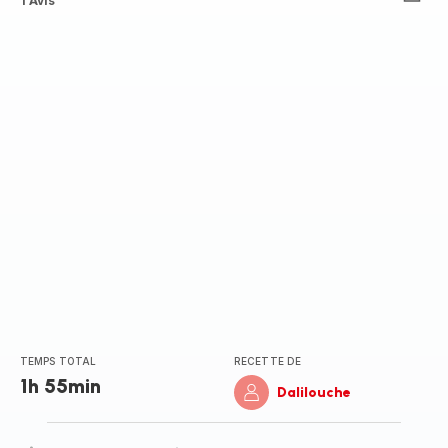
Avis
1 Avis
5
étoiles
(moyenne)
TEMPS TOTAL
RECETTE DE
1h 55min
Dalilouche