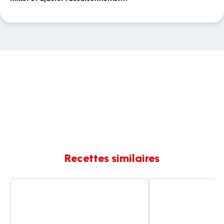
Recettes similaires
SOUPE
Soupe
DE
de
CAROTTES
carottes