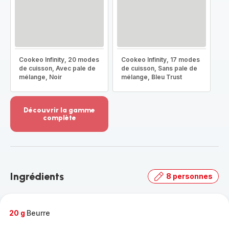
Cookeo Infinity, 20 modes
Cookeo Infinity, 17 modes
de cuisson, Avec pale de
de cuisson, Sans pale de
mélange, Noir
mélange, Bleu Trust
Découvrir la gamme
complète
Voir
plus...
-
Découvrir
la
Ingrédients
8 personnes
gamme
complète
-
20 g
Beurre