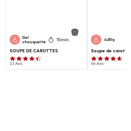
Del
15min
JuBlq
chouquette
SOUPE DE CAROTTES
Soupe de carotte
ratings.4.4
23 Avis
ratings.4.6
56 Avis