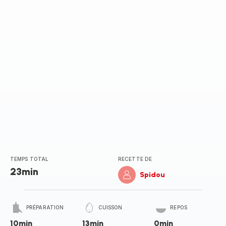
(moyenne)
TEMPS TOTAL
RECETTE DE
23min
Spidou
PRÉPARATION
CUISSON
REPOS
10min
13min
0min