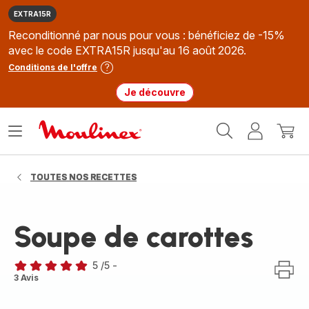
EXTRA15R
Reconditionné par nous pour vous : bénéficiez de -15%
avec le code EXTRA15R jusqu'au 16 août 2026.
Conditions de l'offre
Je découvre
Accueil
Ouvrir
Mon
Mon
Moulinex
le
compte
panie
menu
TOUTES NOS RECETTES
Soupe de carottes
5
/5
-
Avis
3 Avis
5
étoiles