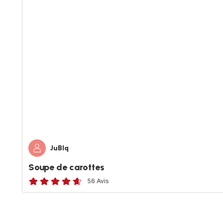
JuBlq
Soupe de carottes
56 Avis
ratings.4.6