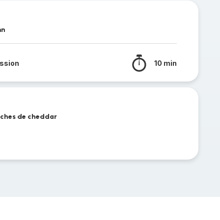
mn
ssion
10 min
anches de cheddar