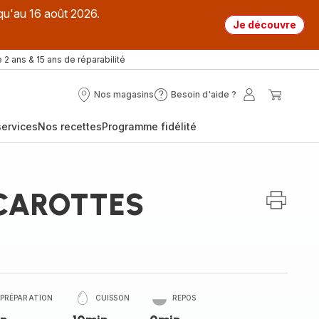
qu'au 16 août 2026.
Je découvre
 2 ans & 15 ans de réparabilité
Nos magasins
Besoin d'aide ?
Nos
Besoin
Mon
Mon
magasins
d'aide
compte
panier
ervices
Nos recettes
Programme fidélité
?
 CAROTTES
PRÉPARATION
CUISSON
REPOS