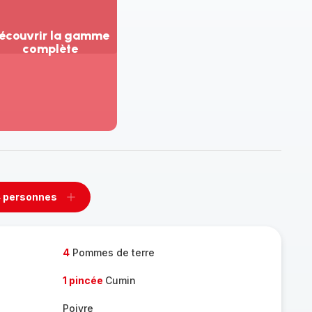
écouvrir la gamme
complète
ir
us...
couvrir
amme
mplète
 personnes
rimer
Ajouter
sonnes
personnes
4
Pommes de terre
1 pincée
Cumin
Poivre