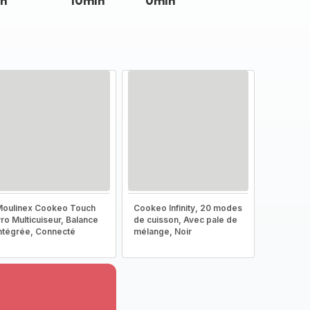
n
10min
0min
oulinex Cookeo Touch
Cookeo Infinity, 20 modes
ro Multicuiseur, Balance
de cuisson, Avec pale de
ntégrée, Connecté
mélange, Noir