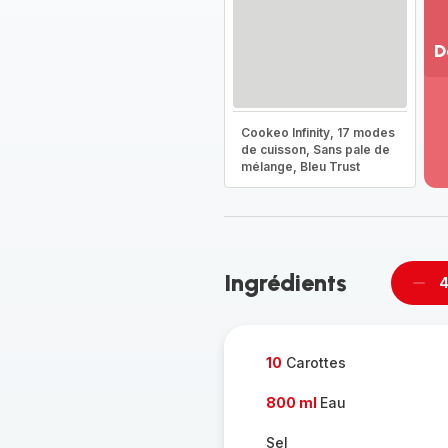
D
Vo
pl
-
Cookeo Infinity, 17 modes
Dé
de cuisson, Sans pale de
mélange, Bleu Trust
la
g
co
-
Ingrédients
4
Supp
per
10
Carottes
800 ml
Eau
Sel