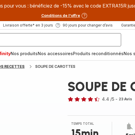
s pour vous : bénéficiez de -15% avec le code EXTRA15R jus
Conditions de l'offre
Livraison offerte* en 3 jours
90 jours pour changer d’avis
Garantie
inity
Nos produits
Nos accessoires
Produits reconditionnés
Nos s
OS RECETTES
SOUPE DE CAROTTES
SOUPE DE
4.4
/5
-
23 Avis
ratings.4.4
TEMPS TOTAL
15min