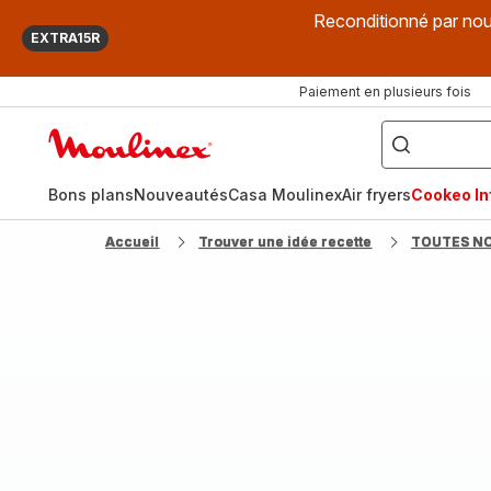
Reconditionné par nou
EXTRA15R
Paiement en plusieurs fois
["Que
recherchez-
Accueil
vous
?",
Moulinex
"Cookeo",
"Air
fryer",
Bons plans
Nouveautés
Casa Moulinex
Air fryers
Cookeo Inf
"Companion"]
Accueil
Trouver une idée recette
TOUTES N