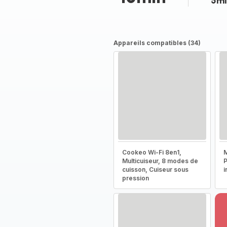
5mi
Appareils compatibles (34)
Cookeo Wi-Fi 8en1,
M
Multicuiseur, 8 modes de
P
cuisson, Cuiseur sous
i
pression