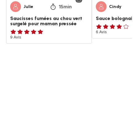
15min
Julie
Cindy
Saucisses fumées au chou vert
Sauce bolognaise
surgelé pour maman pressée
ratings.3.9
6 Avis
ratings.4.9
9 Avis