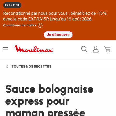
EXTRA15R
Reconditionné par nous pour vous : bénéficiez de -15%
avec le code EXTRA15R jusqu'au 16 août 2026.
Conditions de l'offre
Je découvre
Accueil
Ouvrir
Mon
Mon
Moulinex
le
compte
panie
menu
TOUTES NOS RECETTES
Sauce bolognaise
express pour
maman pressée