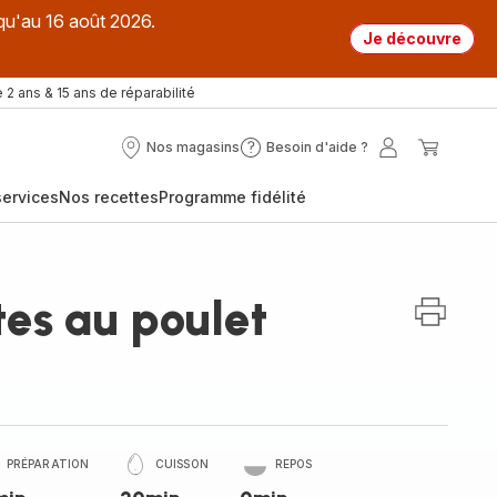
qu'au 16 août 2026.
Je découvre
 2 ans & 15 ans de réparabilité
Nos magasins
Besoin d'aide ?
Nos
Besoin
Mon
Mon
magasins
d'aide
compte
panier
ervices
Nos recettes
Programme fidélité
?
tes au poulet
PRÉPARATION
CUISSON
REPOS