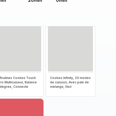
min
20min
0min
oulinex Cookeo Touch
Cookeo Infinity, 20 modes
ro Multicuiseur, Balance
de cuisson, Avec pale de
ntégrée, Connecté
mélange, Noir