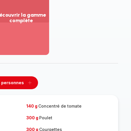
écouvrir la gamme
complète
ir
us...
couvrir
amme
mplète
 personnes
rimer
Ajouter
sonnes
personnes
140 g
Concentré de tomate
300 g
Poulet
300 g
Courgettes