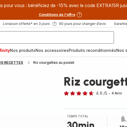
s pour vous : bénéficiez de -15% avec le code EXTRA15R jus
Conditions de l'offre
Livraison offerte* en 3 jours
90 jours pour changer d’avis
Garantie
inity
Nos produits
Nos accessoires
Produits reconditionnés
Nos s
OS RECETTES
Riz courgettes au poulet
Riz courget
4.6
/5
-
4 Avis
ratings.4.6
TEMPS TOTAL
30min