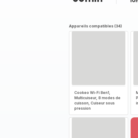
10
Appareils compatibles (34)
Cookeo Wi-Fi 8en1,
M
Multicuiseur, 8 modes de
P
cuisson, Cuiseur sous
i
pression