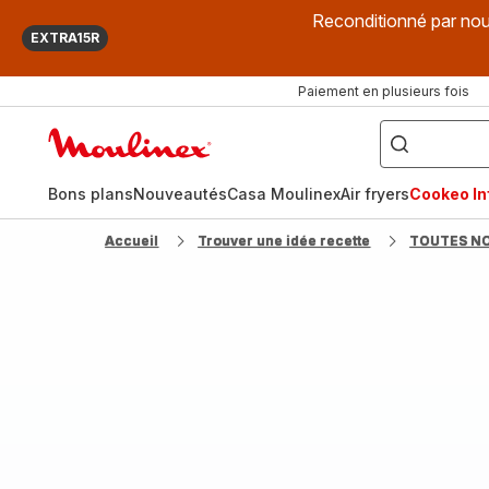
Reconditionné par nou
EXTRA15R
Paiement en plusieurs fois
["Que
recherchez-
Accueil
vous
?",
Moulinex
"Cookeo",
"Air
fryer",
Bons plans
Nouveautés
Casa Moulinex
Air fryers
Cookeo Inf
"Companion"]
Accueil
Trouver une idée recette
TOUTES N