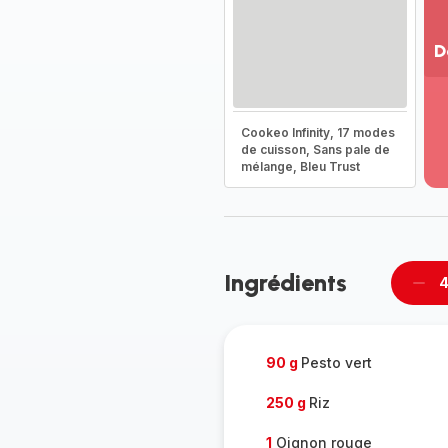
D
Vo
pl
-
Cookeo Infinity, 17 modes
Dé
de cuisson, Sans pale de
mélange, Bleu Trust
la
g
co
-
Ingrédients
4
Supp
per
90 g
Pesto vert
250 g
Riz
1
Oignon rouge