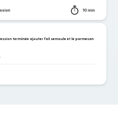
ssion
10 min
ression terminée ajouter l’ail semoule et le parmesan
e