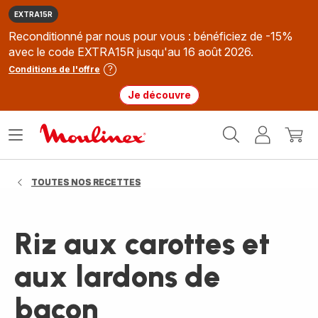
EXTRA15R
Reconditionné par nous pour vous : bénéficiez de -15%
avec le code EXTRA15R jusqu'au 16 août 2026.
Conditions de l'offre
Je découvre
Accueil
Ouvrir
Mon
Mon
Moulinex
le
compte
panie
menu
TOUTES NOS RECETTES
Riz aux carottes et
aux lardons de
bacon