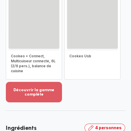
Cookeo + Connect,
Cookeo Usb
Multicuiseur connecté, 6L
(2/6 pers.), balance de
cuisine
Découvrir la gamme
complète
Voir
plus...
-
Découvrir
la
Ingrédients
4 personnes
gamme