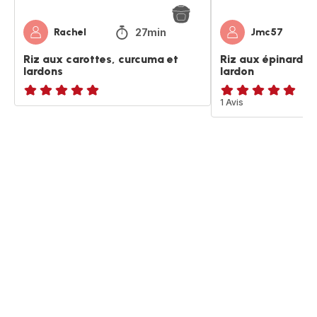
27min
Rachel
Jmc57
Riz aux carottes, curcuma et
Riz aux épinards 
lardons
lardon
ratings.NaN
Avis
1 Avis
5
étoiles
(moyenne)