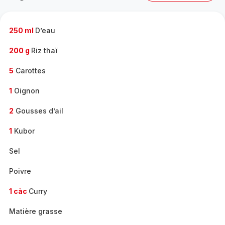
complète
-
250 ml
D’eau
200 g
Riz thaï
5
Carottes
1
Oignon
2
Gousses d’ail
1
Kubor
Sel
Poivre
1 càc
Curry
Matière grasse