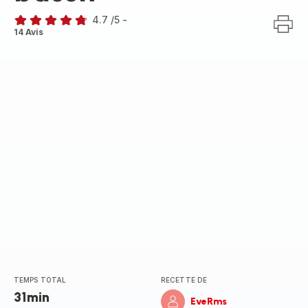
4.7
/5
-
ratings.4.7
14 Avis
TEMPS TOTAL
RECETTE DE
31min
EveRms