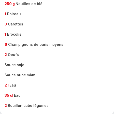
250 g
Nouilles de blé
1
Poireau
3
Carottes
1
Brocolis
6
Champignons de paris moyens
2
Oeufs
Sauce soja
Sauce nuoc mām
2 l
Eau
35 cl
Eau
2
Bouillon cube légumes