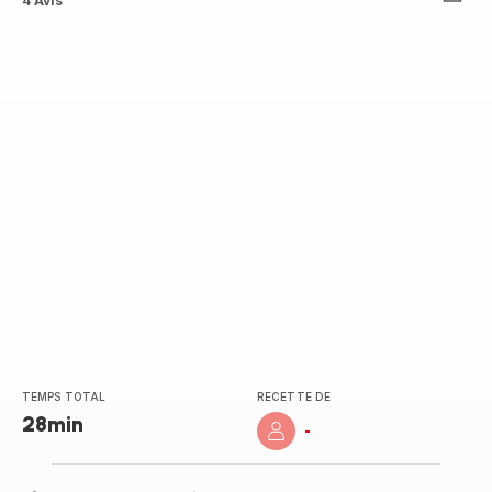
ratings.3.7
4 Avis
TEMPS TOTAL
RECETTE DE
28min
-