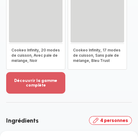
Cookeo Infinity, 20 modes
Cookeo Infinity, 17 modes
de cuisson, Avec pale de
de cuisson, Sans pale de
mélange, Noir
mélange, Bleu Trust
Découvrir la gamme
complète
Voir
plus...
-
Découvrir
la
Ingrédients
4 personnes
gamme
complète
-