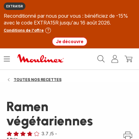
EXTRA15R
Reconditionné par nous pour vous : bénéficiez de -15%
avec le code EXTRA15R jusqu'au 16 août 2026.
Conditions de l'offre
Je découvre
Accueil
Ouvrir
Mon
Mon
Moulinex
le
compte
panie
menu
TOUTES NOS RECETTES
Ramen
végétariennes
3.7
/5
-