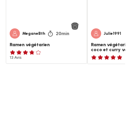
et
curry
vert
20min
MeganeBth
Julie1991
Ramen végétarien
Ramen végétarien 
coco et curry vert
ratings.3.7
13 Avis
ratings.NaN