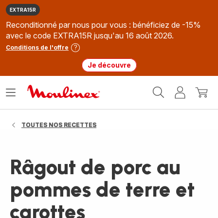
EXTRA15R
Reconditionné par nous pour vous : bénéficiez de -15%
avec le code EXTRA15R jusqu'au 16 août 2026.
Conditions de l'offre
Je découvre
Accueil
Ouvrir
Mon
Mon
Moulinex
le
compte
panie
menu
TOUTES NOS RECETTES
Râgout de porc au
pommes de terre et
carottes