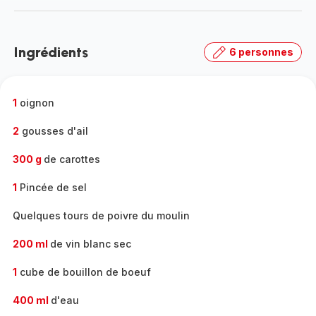
-
Découvrir
la
Ingrédients
6 personnes
gamme
complète
-
1
oignon
2
gousses d'ail
300 g
de carottes
1
Pincée de sel
Quelques tours de poivre du moulin
200 ml
de vin blanc sec
1
cube de bouillon de boeuf
400 ml
d'eau