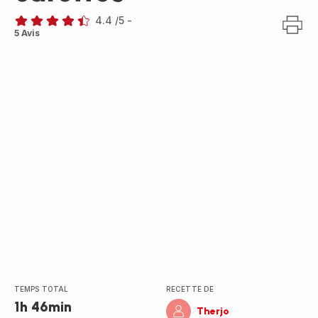
4.4
/5
-
ratings.4.4
5 Avis
TEMPS TOTAL
RECETTE DE
1h 46min
Therjo