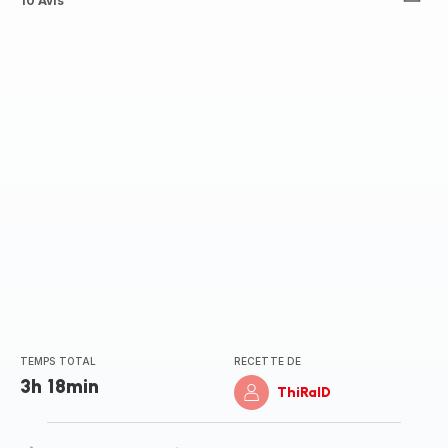
Avis
10 Avis
3
étoiles
(moyenne)
TEMPS TOTAL
RECETTE DE
3h 18min
ThiRalD