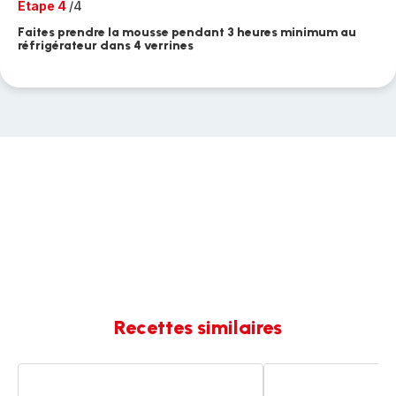
Etape 4
/4
Faites prendre la mousse pendant 3 heures minimum au
réfrigérateur dans 4 verrines
Recettes similaires
MOUSSE
Mousse
AU
au