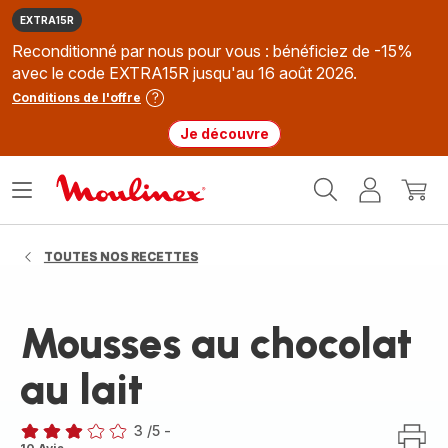
EXTRA15R
Reconditionné par nous pour vous : bénéficiez de -15%
avec le code EXTRA15R jusqu'au 16 août 2026.
Conditions de l'offre
Je découvre
Accueil
Ouvrir
Mon
Mon
Moulinex
le
compte
panie
menu
TOUTES NOS RECETTES
Mousses au chocolat
au lait
3
/5
-