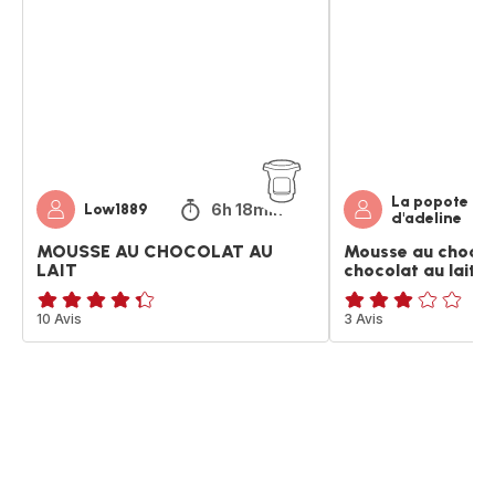
CHOCOLAT
chocolat
AU
blanc
LAIT
et
chocolat
au
lait
La popote
6h 18min
Low1889
d'adeline
MOUSSE AU CHOCOLAT AU
Mousse au chocol
LAIT
chocolat au lait
ratings.4.3
10 Avis
Avis
3 Avis
3
étoiles
(moyenne)