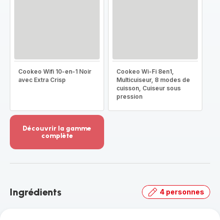
Cookeo Wifi 10-en-1 Noir
Cookeo Wi-Fi 8en1,
avec Extra Crisp
Multicuiseur, 8 modes de
cuisson, Cuiseur sous
pression
Découvrir la gamme
complète
Voir
plus...
-
Découvrir
la
Ingrédients
4 personnes
gamme
complète
-