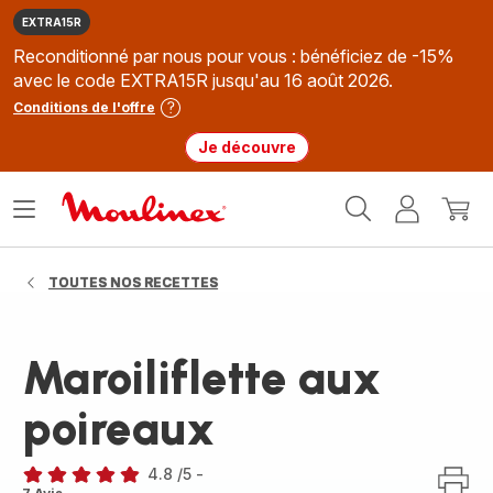
EXTRA15R
Reconditionné par nous pour vous : bénéficiez de -15%
avec le code EXTRA15R jusqu'au 16 août 2026.
Conditions de l'offre
Je découvre
Accueil
Ouvrir
Mon
Mon
Moulinex
le
compte
panie
menu
TOUTES NOS RECETTES
Maroiliflette aux
poireaux
4.8
/5
-