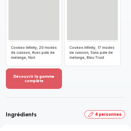
Cookeo Infinity, 20 modes
Cookeo Infinity, 17 modes
de cuisson, Avec pale de
de cuisson, Sans pale de
mélange, Noir
mélange, Bleu Trust
Découvrir la gamme
complète
Voir
plus...
-
Découvrir
la
Ingrédients
4 personnes
gamme
complète
-