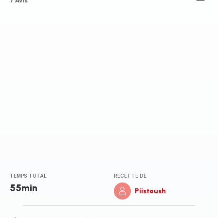
ratings.4.8
7 Avis
TEMPS TOTAL
RECETTE DE
55min
Piistoush