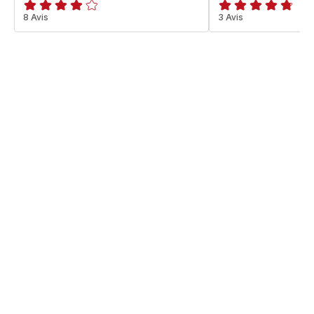
ratings.4.1
8 Avis
ratings.4.7
3 Avis