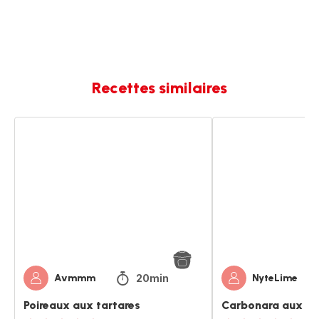
Recettes similaires
Poireaux
Carbonara
aux
aux
tartares
poireaux
20min
Avmmm
NyteLime
Poireaux aux tartares
Carbonara aux po