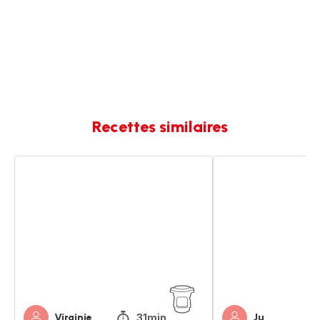
Recettes similaires
Soupe
Dahl
lentilles
lentilles
corail
corail
31min
Virginie
Ju