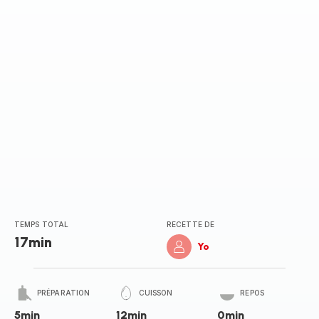
TEMPS TOTAL
RECETTE DE
17min
Yo
PRÉPARATION
CUISSON
REPOS
5min
12min
0min