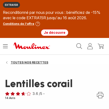
EXTRA15R
Reconditionné par nous pour vous : bénéficiez de -15%
avec le code EXTRA15R jusqu'au 16 août 2026.
Conditions de l'offre
Je découvre
Accueil
Ouvrir
Mon
Mon
Moulinex
le
compte
panie
menu
TOUTES NOS RECETTES
Lentilles corail
3.6
/5
-
ratings.3.6
14 Avis