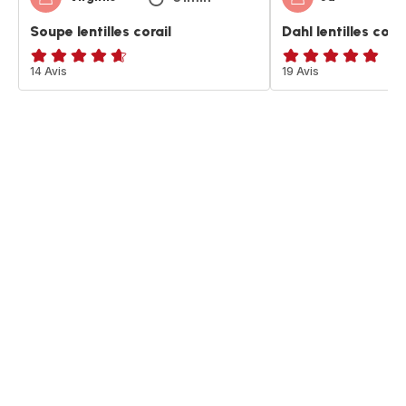
Soupe lentilles corail
Dahl lentilles corai
ratings.4.6
14 Avis
ratings.4.8
19 Avis