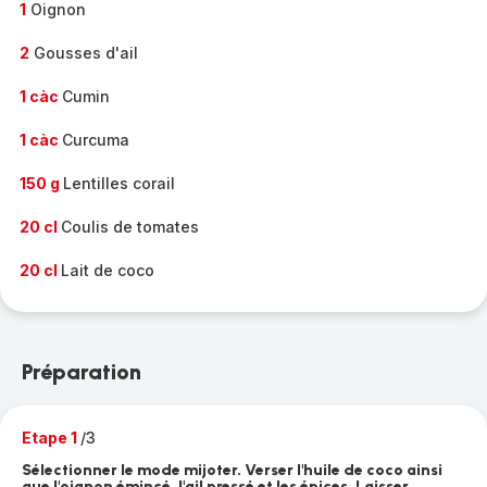
1
Oignon
2
Gousses d'ail
1 càc
Cumin
1 càc
Curcuma
150 g
Lentilles corail
20 cl
Coulis de tomates
20 cl
Lait de coco
Préparation
Etape 1
/3
Sélectionner le mode mijoter. Verser l'huile de coco ainsi
que l'oignon émincé, l'ail pressé et les épices. Laisser