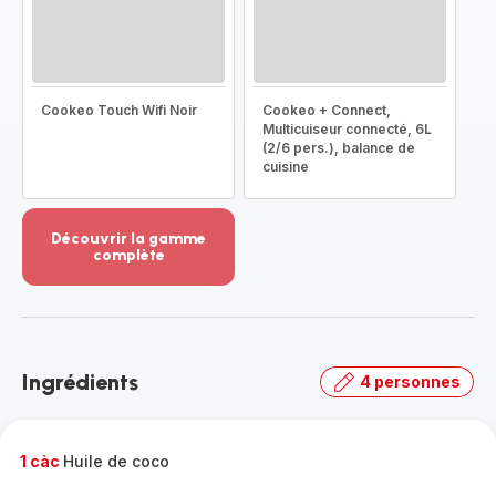
Cookeo Touch Wifi Noir
Cookeo + Connect,
Multicuiseur connecté, 6L
(2/6 pers.), balance de
cuisine
Découvrir la gamme
complète
Voir
plus...
-
Découvrir
la
Ingrédients
4 personnes
gamme
complète
-
1 càc
Huile de coco