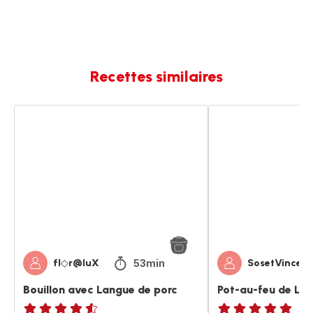
Recettes similaires
Bouillon
Pot-
avec
au-
Langue
feu
de
de
porc
Langue
de
Porc
53min
fl◇r@luX
SosetVince
Bouillon avec Langue de porc
Pot-au-feu de Lan