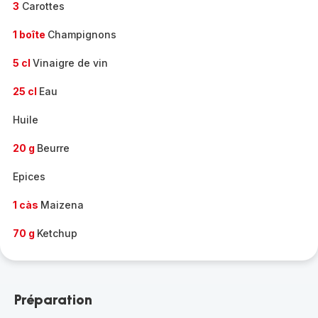
3
Carottes
1 boîte
Champignons
5 cl
Vinaigre de vin
25 cl
Eau
Huile
20 g
Beurre
Epices
1 càs
Maizena
70 g
Ketchup
Préparation