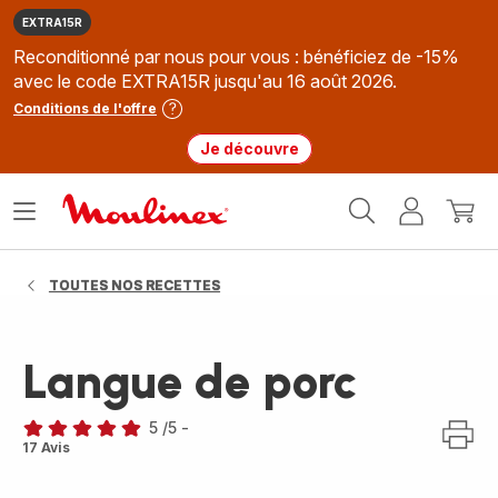
EXTRA15R
Reconditionné par nous pour vous : bénéficiez de -15%
avec le code EXTRA15R jusqu'au 16 août 2026.
Conditions de l'offre
Je découvre
Accueil
Ouvrir
Mon
Mon
Moulinex
le
compte
panie
menu
TOUTES NOS RECETTES
Langue de porc
5
/5
-
Avis
17 Avis
5
étoiles