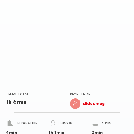
(moyenne)
TEMPS TOTAL
RECETTE DE
1h 5min
didoumag
PRÉPARATION
CUISSON
REPOS
4min
1h 1min
0min