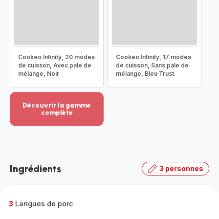
Cookeo Infinity, 20 modes
Cookeo Infinity, 17 modes
de cuisson, Avec pale de
de cuisson, Sans pale de
mélange, Noir
mélange, Bleu Trust
Découvrir la gamme
complète
Voir
plus...
-
Découvrir
la
Ingrédients
3 personnes
gamme
complète
-
3
Langues de porc