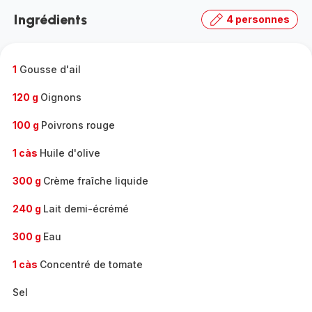
la
Ingrédients
4 personnes
gamme
complète
-
1
Gousse d'ail
120 g
Oignons
100 g
Poivrons rouge
1 càs
Huile d'olive
300 g
Crème fraîche liquide
240 g
Lait demi-écrémé
300 g
Eau
1 càs
Concentré de tomate
Sel