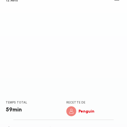
ratings.4.5
12 Avis
TEMPS TOTAL
RECETTE DE
59min
Penguin