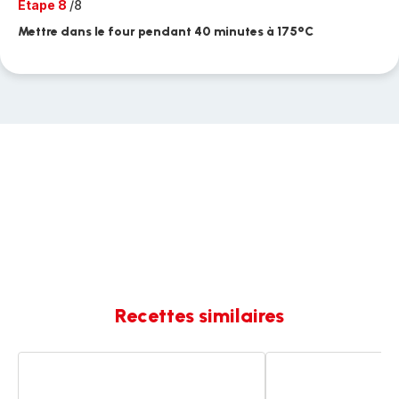
Etape 8
/8
Mettre dans le four pendant 40 minutes à 175°C
Recettes similaires
Torsades
Macaronis
aux
aux
saumon
merguez