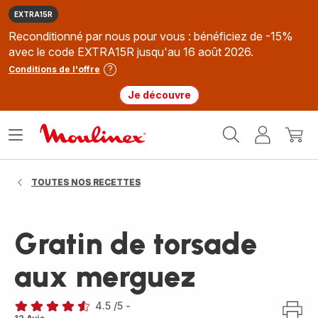
EXTRA15R
Reconditionné par nous pour vous : bénéficiez de -15%
avec le code EXTRA15R jusqu'au 16 août 2026.
Conditions de l'offre
Je découvre
Accueil
Ouvrir
Mon
Mon
Moulinex
le
compte
panie
menu
TOUTES NOS RECETTES
Gratin de torsade
aux merguez
4.5
/5
-