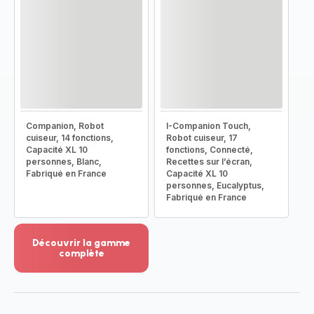
Companion, Robot
I-Companion Touch,
cuiseur, 14 fonctions,
Robot cuiseur, 17
Capacité XL 10
fonctions, Connecté,
personnes, Blanc,
Recettes sur l’écran,
Fabriqué en France
Capacité XL 10
personnes, Eucalyptus,
Fabriqué en France
Découvrir la gamme
complète
Voir
plus...
-
Découvrir