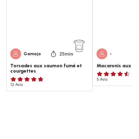
fumé
et
courgettes
25min
Gamojo
-
Torsades aux saumon fumé et
Macaronis aux m
courgettes
ratings.4.5
5 Avis
ratings.4.7
12 Avis