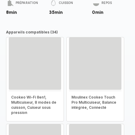
PRÉPARATION
CUISSON
REPOS
8min
35min
0min
Appareils compatibles (34)
Cookeo Wi-Fi 8en1,
Moulinex Cookeo Touch
Multicuiseur, 8 modes de
Pro Multicuiseur, Balance
cuisson, Cuiseur sous
intégrée, Connecté
pression