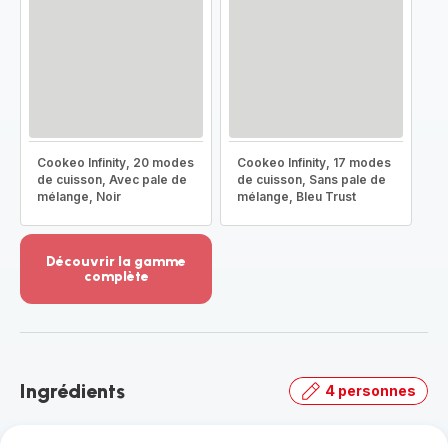
Cookeo Infinity, 20 modes
Cookeo Infinity, 17 modes
de cuisson, Avec pale de
de cuisson, Sans pale de
mélange, Noir
mélange, Bleu Trust
Découvrir la gamme
complète
Voir
plus...
-
Découvrir
la
Ingrédients
4 personnes
gamme
complète
-