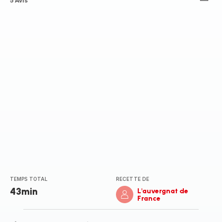
Avis
5 Avis
5
étoiles
(moyenne)
TEMPS TOTAL
RECETTE DE
43min
L'auvergnat de
France