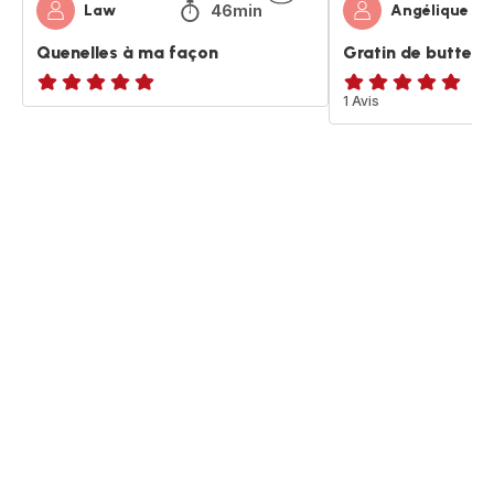
46min
Law
Angélique
Quenelles à ma façon
Gratin de buttern
ratings.NaN
Avis
1 Avis
5
étoiles
(moyenne)