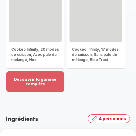
Cookeo Infinity, 20 modes
Cookeo Infinity, 17 modes
de cuisson, Avec pale de
de cuisson, Sans pale de
mélange, Noir
mélange, Bleu Trust
Découvrir la gamme
complète
Voir
plus...
-
Découvrir
la
Ingrédients
4 personnes
gamme
complète
-