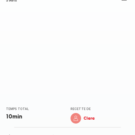
ratings.3.6
5 Avis
TEMPS TOTAL
RECETTE DE
10min
Clara