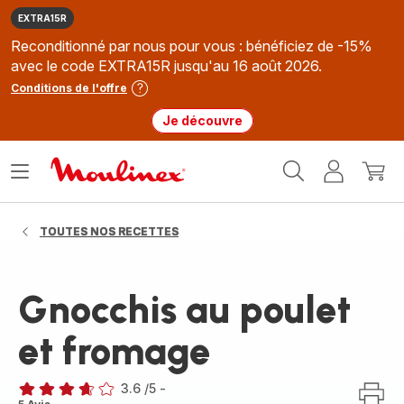
EXTRA15R
Reconditionné par nous pour vous : bénéficiez de -15%
avec le code EXTRA15R jusqu'au 16 août 2026.
Conditions de l'offre
Je découvre
Accueil
Ouvrir
Mon
Mon
Moulinex
le
compte
panie
menu
TOUTES NOS RECETTES
Gnocchis au poulet
et fromage
3.6
/5
-