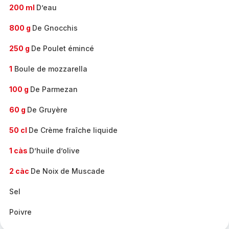
200 ml
D’eau
800 g
De Gnocchis
250 g
De Poulet émincé
1
Boule de mozzarella
100 g
De Parmezan
60 g
De Gruyère
50 cl
De Crème fraîche liquide
1 càs
D’huile d’olive
2 càc
De Noix de Muscade
Sel
Poivre