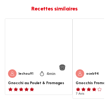
Recettes similaires
Gnocchi
Gnocchis
au
Fromage
Poulet
&
Fromages
4min
lechou91
oceb94
Gnocchi au Poulet & Fromages
Gnocchis Fromag
ratings.NaN
ratings.3.8
7 Avis