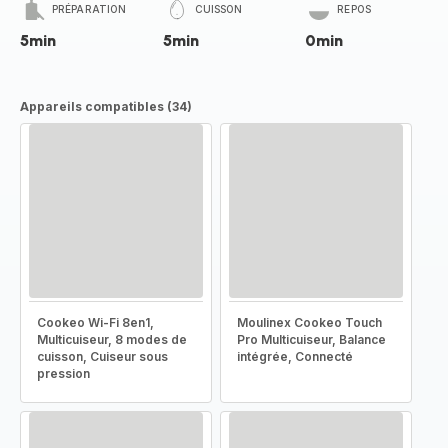
PRÉPARATION
CUISSON
REPOS
5min
5min
0min
Appareils compatibles (34)
Cookeo Wi-Fi 8en1,
Moulinex Cookeo Touch
Multicuiseur, 8 modes de
Pro Multicuiseur, Balance
cuisson, Cuiseur sous
intégrée, Connecté
pression