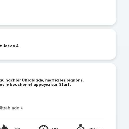
z-les en 4.
au hachoir Ultrablade, mettez les oignons.
vec le bouchon et appuyez sur 'Start'.
ltrablade »