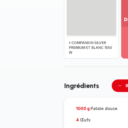
D
Vo
pl
-
I-COMPANION SILVER
Dé
PREMIUM ET BLANC 1550
W
la
g
co
-
Ingrédients
8
Supp
per
1000 g
Patate douce
4
Œufs