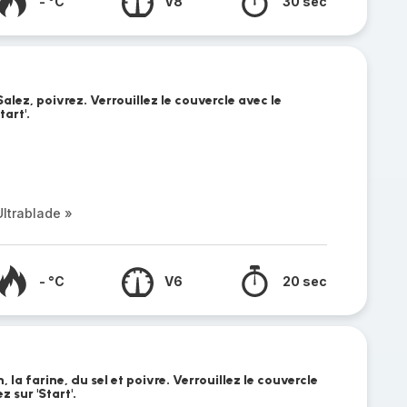
- °C
V8
30 sec
alez, poivrez. Verrouillez le couvercle avec le
art'.
ltrablade »
- °C
V6
20 sec
 la farine, du sel et poivre. Verrouillez le couvercle
 sur 'Start'.