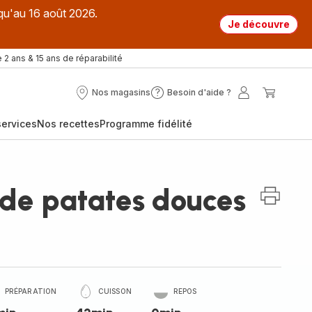
qu'au 16 août 2026.
Je découvre
 2 ans & 15 ans de réparabilité
Nos magasins
Besoin d'aide ?
Nos
Besoin
Mon
Mon
magasins
d'aide
compte
panier
ervices
Nos recettes
Programme fidélité
?
 de patates douces
PRÉPARATION
CUISSON
REPOS