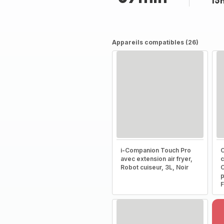
15
Appareils compatibles (26)
i-Companion Touch Pro
C
avec extension air fryer,
c
Robot cuiseur, 3L, Noir
C
p
F