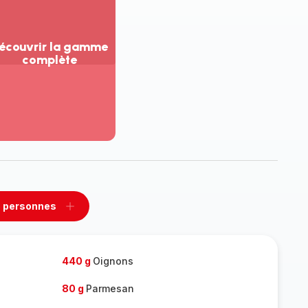
écouvrir la gamme
complète
ir
us...
couvrir
amme
mplète
 personnes
rimer
Ajouter
sonnes
personnes
440 g
Oignons
80 g
Parmesan