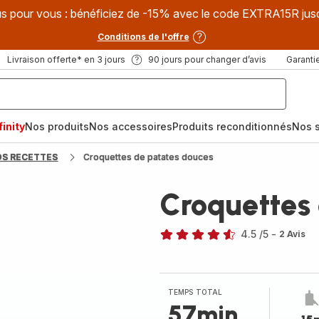
s pour vous : bénéficiez de -15% avec le code EXTRA15R jus
Conditions de l'offre
Livraison offerte* en 3 jours
90 jours pour changer d’avis
Garantie
inity
Nos produits
Nos accessoires
Produits reconditionnés
Nos s
OS RECETTES
Croquettes de patates douces
Croquettes
4.5
/5
-
2 Avis
ratings.4.5
TEMPS TOTAL
57min