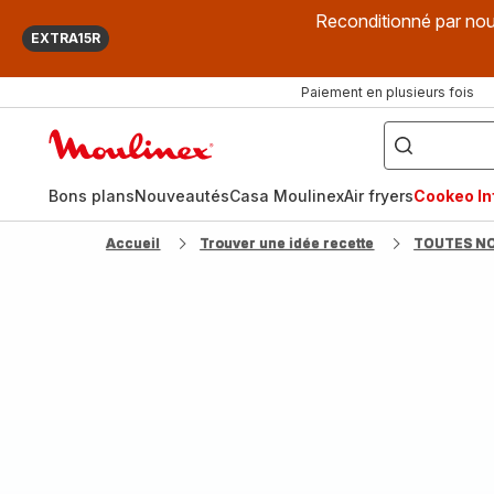
Reconditionné par nou
EXTRA15R
Paiement en plusieurs fois
["Que
recherchez-
Accueil
vous
?",
Moulinex
"Cookeo",
"Air
fryer",
Bons plans
Nouveautés
Casa Moulinex
Air fryers
Cookeo Inf
"Companion"]
Accueil
Trouver une idée recette
TOUTES N