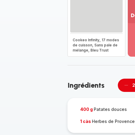
D
Vo
pl
-
Cookeo Infinity, 17 modes
Dé
de cuisson, Sans pale de
mélange, Bleu Trust
la
g
co
-
Ingrédients
2
Supp
per
400 g
Patates douces
1 càs
Herbes de Provence