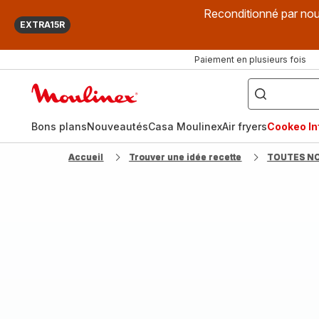
Reconditionné par nou
EXTRA15R
Paiement en plusieurs fois
["Que
recherchez-
Accueil
vous
?",
Moulinex
"Cookeo",
"Air
fryer",
Bons plans
Nouveautés
Casa Moulinex
Air fryers
Cookeo Inf
"Companion"]
Accueil
Trouver une idée recette
TOUTES N