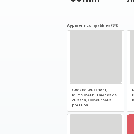
3m
Appareils compatibles (34)
Cookeo Wi-Fi 8en1,
M
Multicuiseur, 8 modes de
P
cuisson, Cuiseur sous
i
pression