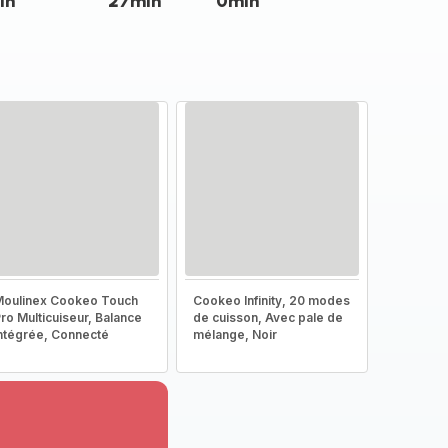
in
27min
0min
oulinex Cookeo Touch
Cookeo Infinity, 20 modes
ro Multicuiseur, Balance
de cuisson, Avec pale de
ntégrée, Connecté
mélange, Noir