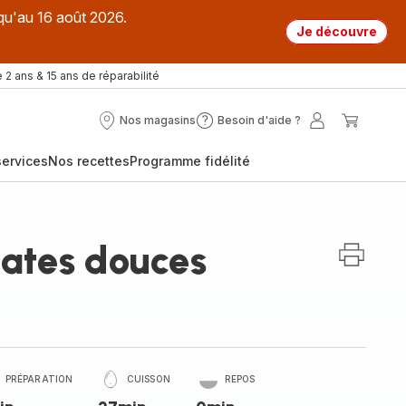
qu'au 16 août 2026.
Je découvre
 2 ans & 15 ans de réparabilité
Nos magasins
Besoin d'aide ?
Nos
Besoin
Mon
Mon
magasins
d'aide
compte
panier
ervices
Nos recettes
Programme fidélité
?
tates douces
PRÉPARATION
CUISSON
REPOS