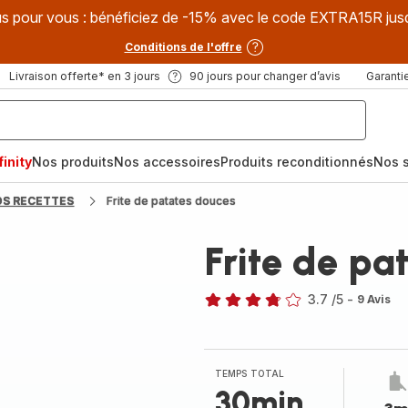
s pour vous : bénéficiez de -15% avec le code EXTRA15R jus
Conditions de l'offre
Livraison offerte* en 3 jours
90 jours pour changer d’avis
Garantie
inity
Nos produits
Nos accessoires
Produits reconditionnés
Nos s
OS RECETTES
Frite de patates douces
Frite de pa
3.7
/5
-
9 Avis
ratings.3.7
TEMPS TOTAL
30min