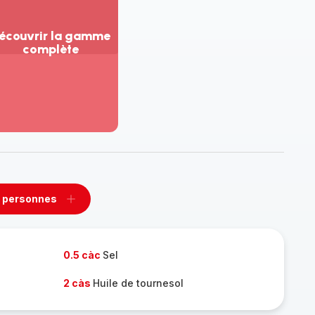
écouvrir la gamme
complète
ir
us...
couvrir
amme
mplète
 personnes
rimer
Ajouter
sonnes
personnes
0.5 càc
Sel
2 càs
Huile de tournesol