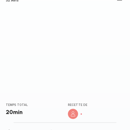
ratings.4.6
32 Avis
TEMPS TOTAL
RECETTE DE
20min
-