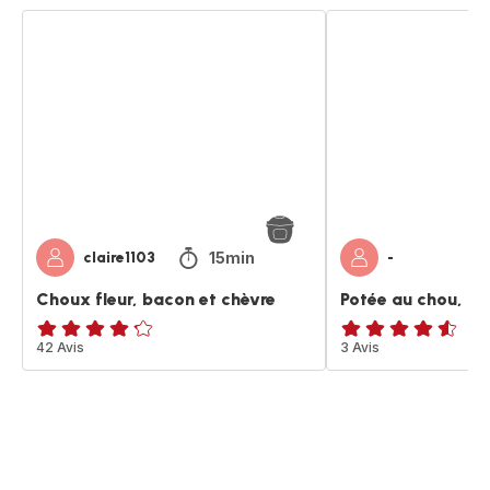
Choux
Potée
fleur,
au
bacon
chou,
et
bacon
chèvre
et
lardons
15min
claire1103
-
Choux fleur, bacon et chèvre
Potée au chou, ba
ratings.4.2
42 Avis
ratings.4.5
3 Avis