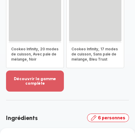
Cookeo Infinity, 20 modes
Cookeo Infinity, 17 modes
de cuisson, Avec pale de
de cuisson, Sans pale de
mélange, Noir
mélange, Bleu Trust
Découvrir la gamme
complète
Voir
plus...
-
Découvrir
la
Ingrédients
6 personnes
gamme
complète
-