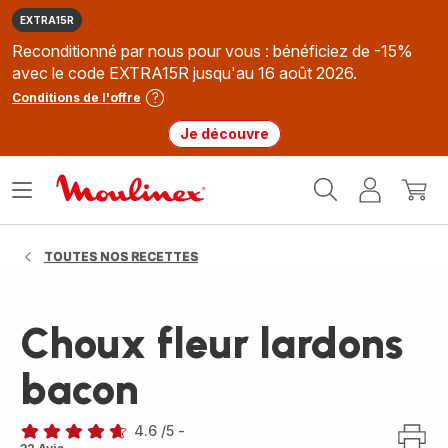
EXTRA15R
Reconditionné par nous pour vous : bénéficiez de -15%
avec le code EXTRA15R jusqu'au 16 août 2026.
Conditions de l'offre
Je découvre
Accueil
Ouvrir
Mon
Mon
Moulinex
le
compte
panie
menu
TOUTES NOS RECETTES
Choux fleur lardons
bacon
4.6
/5
-