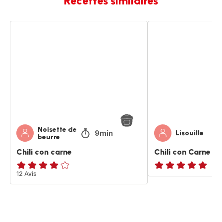
Recettes similaires
Chili
Chili
con
con
carne
Carne
Noisette de
9min
Lisouille
beurre
Chili con carne
Chili con Carne
ratings.4.1
12 Avis
ratings.NaN