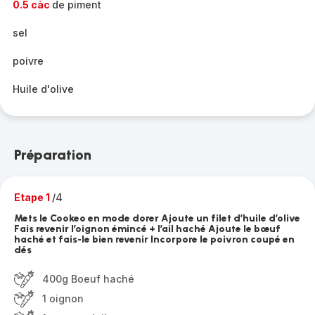
0.5 càc
de piment
sel
poivre
Huile d'olive
Préparation
Etape 1
/4
Mets le Cookeo en mode dorer Ajoute un filet d’huile d’olive
Fais revenir l’oignon émincé + l’ail haché Ajoute le bœuf
haché et fais-le bien revenir Incorpore le poivron coupé en
dés
400g Boeuf haché
1 oignon