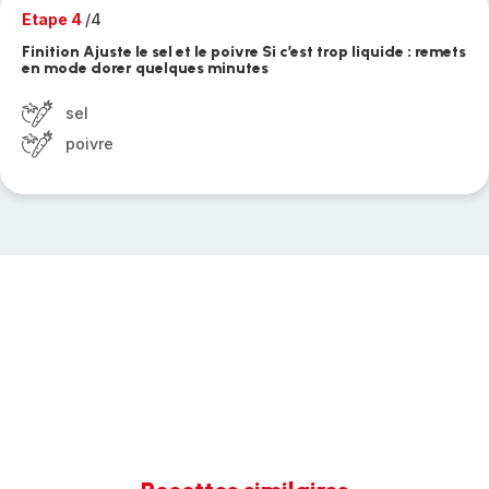
Etape 4
/4
Finition Ajuste le sel et le poivre Si c’est trop liquide : remets
en mode dorer quelques minutes
sel
poivre