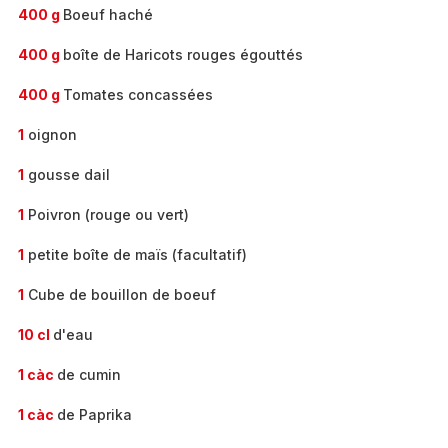
400 g
Boeuf haché
400 g
boîte de Haricots rouges égouttés
400 g
Tomates concassées
1
oignon
1
gousse dail
1
Poivron (rouge ou vert)
1
petite boîte de maïs (facultatif)
1
Cube de bouillon de boeuf
10 cl
d'eau
1 càc
de cumin
1 càc
de Paprika