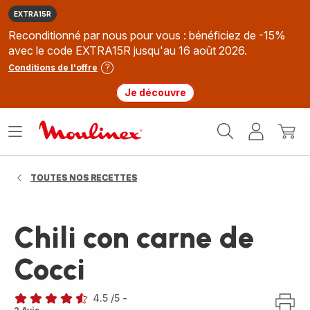
EXTRA15R
Reconditionné par nous pour vous : bénéficiez de -15%
avec le code EXTRA15R jusqu'au 16 août 2026.
Conditions de l'offre
Je découvre
Accueil
Ouvrir
Mon
Mon
Moulinex
le
compte
panie
menu
TOUTES NOS RECETTES
Chili con carne de
Cocci
4.5
/5
-