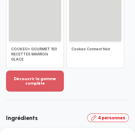
COOKEO+ GOURMET 150
Cookeo Connect Noir
RECETTES MARRON
GLACE
Découvrir la gamme
complète
Voir
plus...
-
Découvrir
la
Ingrédients
4 personnes
gamme
complète
-