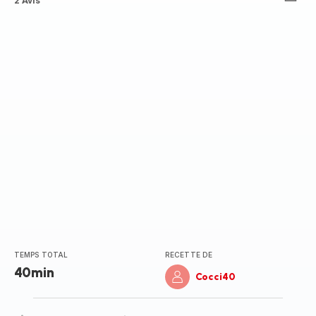
ratings.4.5
2 Avis
TEMPS TOTAL
RECETTE DE
40min
Cocci40