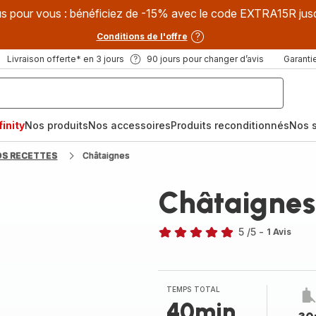
s pour vous : bénéficiez de -15% avec le code EXTRA15R jus
Conditions de l'offre
Livraison offerte* en 3 jours
90 jours pour changer d’avis
Garantie
inity
Nos produits
Nos accessoires
Produits reconditionnés
Nos s
OS RECETTES
Châtaignes
Châtaignes
5
/5
-
1 Avis
Avis
5
étoiles
(moyenne)
TEMPS TOTAL
40min