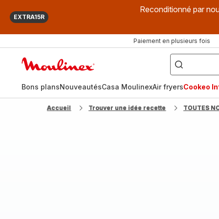
Reconditionné par nou
EXTRA15R
Paiement en plusieurs fois
["Que
recherchez-
Accueil
vous
?",
Moulinex
"Cookeo",
"Air
fryer",
Bons plans
Nouveautés
Casa Moulinex
Air fryers
Cookeo Inf
"Companion"]
Accueil
Trouver une idée recette
TOUTES N