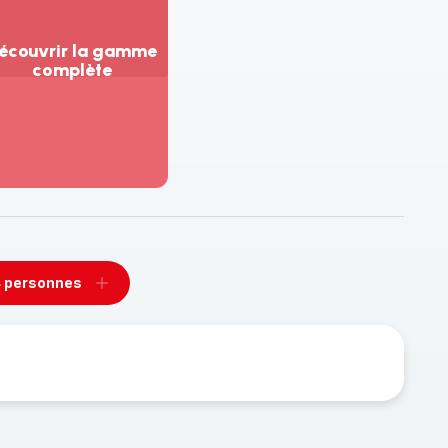
écouvrir la gamme
complète
ir
us...
couvrir
amme
mplète
 personnes
rimer
Ajouter
sonnes
personnes