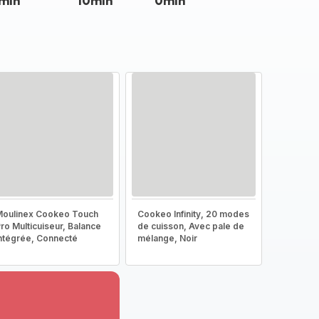
min
10min
0min
oulinex Cookeo Touch
Cookeo Infinity, 20 modes
ro Multicuiseur, Balance
de cuisson, Avec pale de
ntégrée, Connecté
mélange, Noir