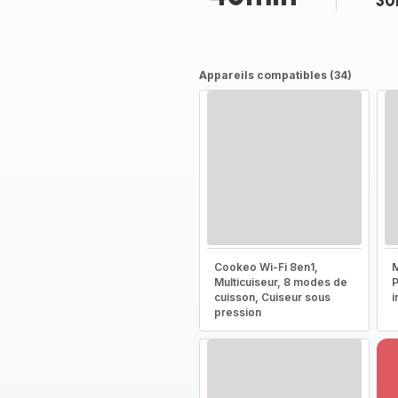
30
Appareils compatibles (34)
Cookeo Wi-Fi 8en1,
M
Multicuiseur, 8 modes de
P
cuisson, Cuiseur sous
i
pression