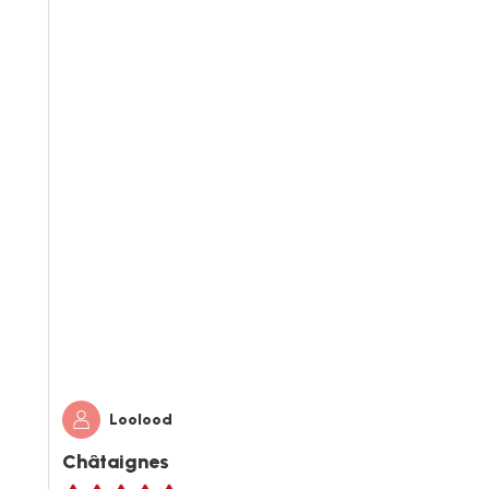
Loolood
Châtaignes