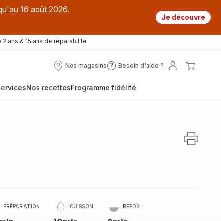
qu'au 16 août 2026.
Je découvre
 2 ans & 15 ans de réparabilité
Nos magasins
Besoin d'aide ?
Nos
Besoin
Mon
Mon
magasins
d'aide
compte
panier
ervices
Nos recettes
Programme fidélité
?
PRÉPARATION
CUISSON
REPOS