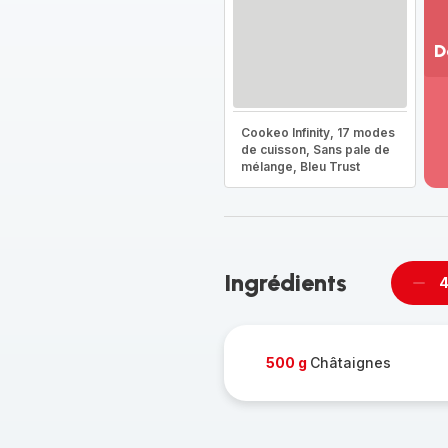
D
Vo
pl
-
Cookeo Infinity, 17 modes
Dé
de cuisson, Sans pale de
mélange, Bleu Trust
la
g
co
-
Ingrédients
4
Supp
per
500 g
Châtaignes