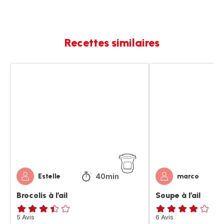
Recettes similaires
Brocolis
Soupe
à
à
l’ail
l’ail
40min
Estelle
marco
Brocolis à l’ail
Soupe à l’ail
ratings.3.4
5 Avis
Avis
6 Avis