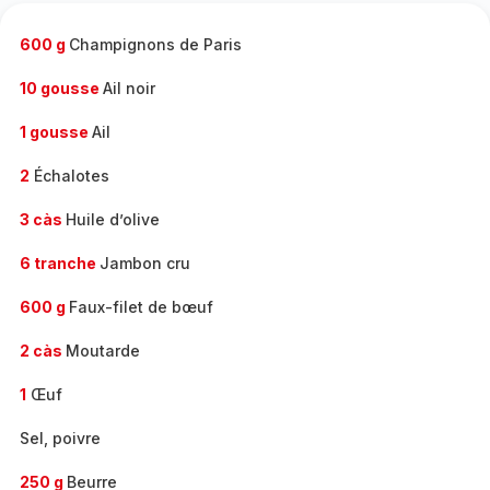
-
600 g
Champignons de Paris
10 gousse
Ail noir
1 gousse
Ail
2
Échalotes
3 càs
Huile d’olive
6 tranche
Jambon cru
600 g
Faux-filet de bœuf
2 càs
Moutarde
1
Œuf
Sel, poivre
250 g
Beurre