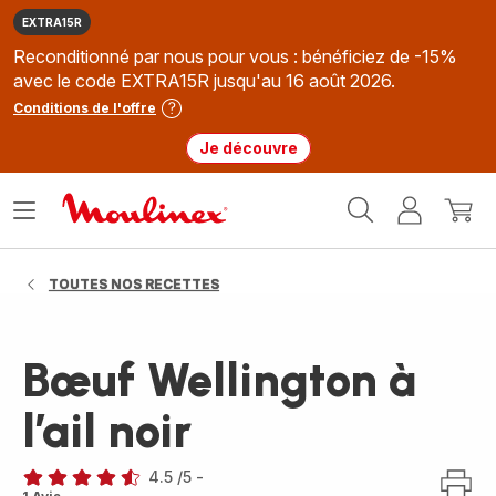
EXTRA15R
Reconditionné par nous pour vous : bénéficiez de -15%
avec le code EXTRA15R jusqu'au 16 août 2026.
Conditions de l'offre
Je découvre
Accueil
Ouvrir
Mon
Mon
Moulinex
le
compte
panie
menu
TOUTES NOS RECETTES
Bœuf Wellington à
l’ail noir
4.5
/5
-