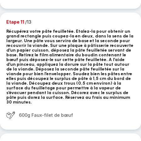
Etape 11
/13
Récupérez votre pâte feuilletée. Etalez-la pour obtenir un
grand rectangle puis coupez-la en deux, dans la sens de la
largeur. Une pâte vous servira de base et la seconde pour
recouvrir la viande. Sur une plaque à pâtisserie recouverte
d’un papier cuisson, déposez la pâte feuilletée servant de
base. Retirez le film alimentaire du boudin contenant le
bœuf puis déposez-le sur cette pâte feuilletée. A l’aide
d’un pinceau, appliquez la dorure sur la pâte tout autour
de la viande. Déposez la seconde pâte feuilletée sur la
viande pour bien l’envelopper. Soudez bien les pâtes entre
elles puis découpez le surplus de pâte à 1,5 cm du bord de
la viande. Découpez deux trous (0,5 cm environ) à la
surface du feuilletage pour permettre à la vapeur de
s’évacuer pendant la cuisson. Décorez avec le surplus de
pâte puis dorez la surface. Réservez au frais au minimum
30 minutes.
600g Faux-filet de bœuf