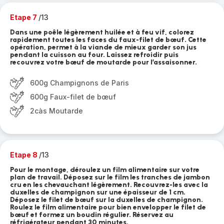
Etape 7
/13
Dans une poêle légèrement huilée et à feu vif, colorez
rapidement toutes les faces du faux-filet de bœuf. Cette
opération, permet à la viande de mieux garder son jus
pendant la cuisson au four. Laissez refroidir puis
recouvrez votre bœuf de moutarde pour l’assaisonner.
600g Champignons de Paris
600g Faux-filet de bœuf
2càs Moutarde
Etape 8
/13
Pour le montage, déroulez un film alimentaire sur votre
plan de travail. Déposez sur le film les tranches de jambon
cru en les chevauchant légèrement. Recouvrez-les avec la
duxelles de champignon sur une épaisseur de 1 cm.
Déposez le filet de bœuf sur la duxelles de champignon.
Roulez le film alimentaire pour bien envelopper le filet de
bœuf et formez un boudin régulier. Réservez au
réfrigérateur pendant 30 minutes.