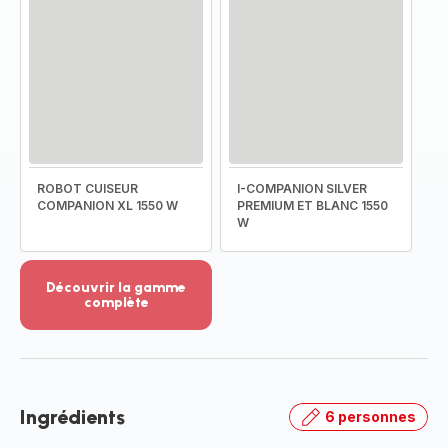
ROBOT CUISEUR
I-COMPANION SILVER
COMPANION XL 1550 W
PREMIUM ET BLANC 1550
W
Découvrir la gamme
complète
Voir
plus...
-
Découvrir
la
Ingrédients
6 personnes
gamme
complète