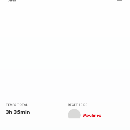
ratings.4.5
1 Avis
TEMPS TOTAL
RECETTE DE
3h 35min
Moulinex