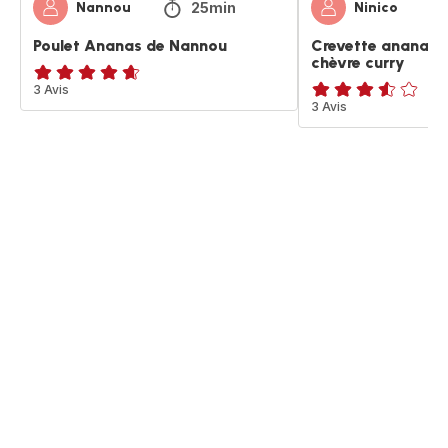
25min
Nannou
Ninico
Poulet Ananas de Nannou
Crevette ananas a
chèvre curry
ratings.4.6
3 Avis
ratings.3.5
3 Avis