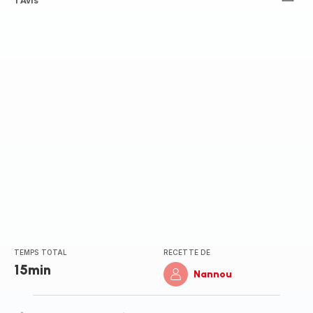
ratings.4.5
1 Avis
TEMPS TOTAL
RECETTE DE
15min
Nannou