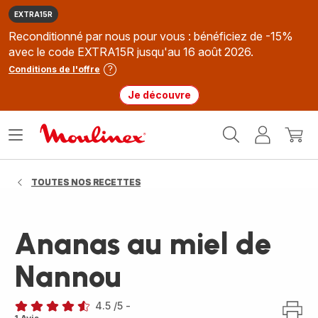
EXTRA15R
Reconditionné par nous pour vous : bénéficiez de -15%
avec le code EXTRA15R jusqu'au 16 août 2026.
Conditions de l'offre
Je découvre
Accueil
Ouvrir
Mon
Mon
Moulinex
le
compte
panie
menu
TOUTES NOS RECETTES
Ananas au miel de
Nannou
4.5
/5
-