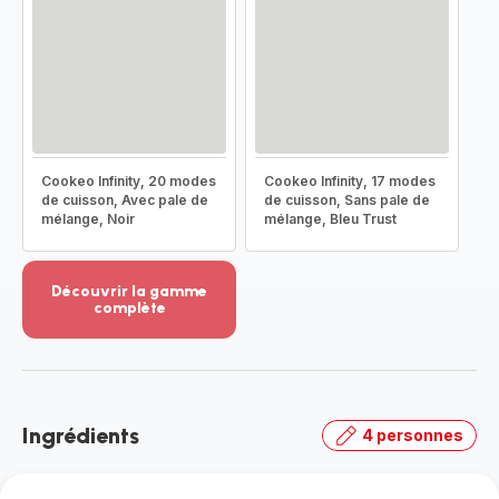
Cookeo Infinity, 20 modes
Cookeo Infinity, 17 modes
de cuisson, Avec pale de
de cuisson, Sans pale de
mélange, Noir
mélange, Bleu Trust
Découvrir la gamme
complète
Voir
plus...
-
Découvrir
la
Ingrédients
4 personnes
gamme
complète
-