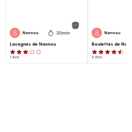
20min
Nannou
Nannou
Lasagnes de Nannou
Boulettes de Nan
Avis
1 Avis
ratings.4.5
5 Avis
3
étoiles
(moyenne)