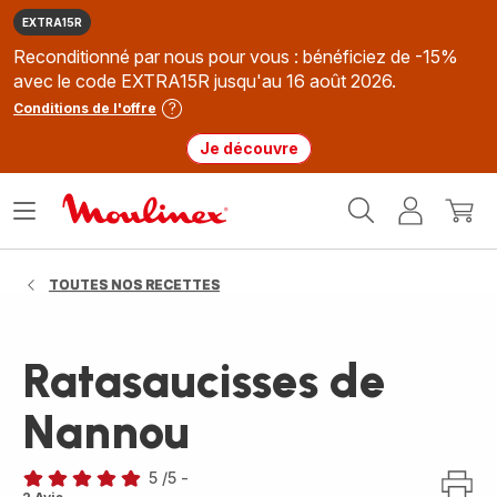
EXTRA15R
Reconditionné par nous pour vous : bénéficiez de -15%
avec le code EXTRA15R jusqu'au 16 août 2026.
Conditions de l'offre
Je découvre
Accueil
Ouvrir
Mon
Mon
Moulinex
le
compte
panie
menu
TOUTES NOS RECETTES
Ratasaucisses de
Nannou
5
/5
-