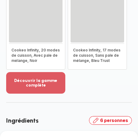
Cookeo Infinity, 20 modes
Cookeo Infinity, 17 modes
de cuisson, Avec pale de
de cuisson, Sans pale de
mélange, Noir
mélange, Bleu Trust
Découvrir la gamme
complète
Voir
plus...
-
Découvrir
la
Ingrédients
6 personnes
gamme
complète
-