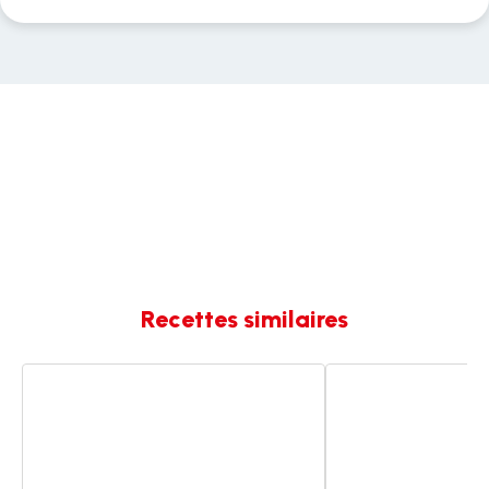
Recettes similaires
Lasagnes
Boulettes
de
de
Nannou
Nannou