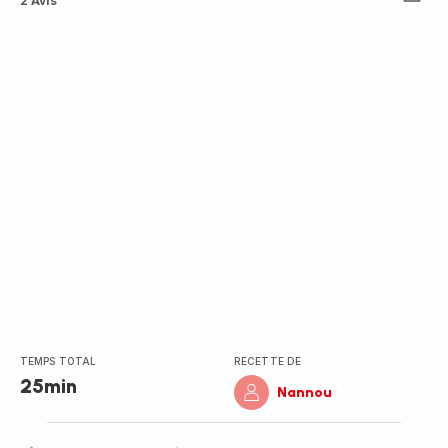
Avis
2 Avis
5
étoiles
(moyenne)
TEMPS TOTAL
RECETTE DE
25min
Nannou