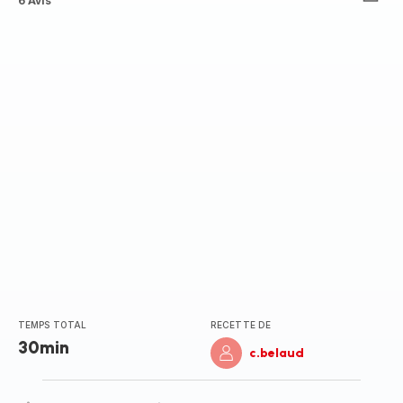
ratings.4.5
6 Avis
TEMPS TOTAL
RECETTE DE
30min
c.belaud