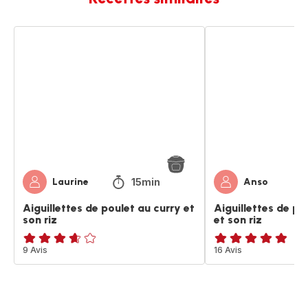
Aiguillettes
Aiguillettes
de
de
poulet
poulet
au
au
curry
paprika
et
et
son
son
riz
riz
15min
Laurine
Anso
Aiguillettes de poulet au curry et
Aiguillettes de po
son riz
et son riz
ratings.3.6
9 Avis
ratings.4.8
16 Avis