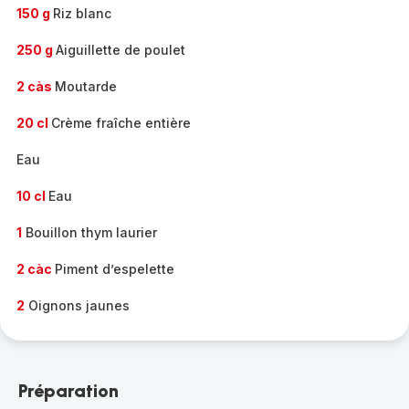
150 g
Riz blanc
250 g
Aiguillette de poulet
2 càs
Moutarde
20 cl
Crème fraîche entière
Eau
10 cl
Eau
1
Bouillon thym laurier
2 càc
Piment d’espelette
2
Oignons jaunes
Préparation