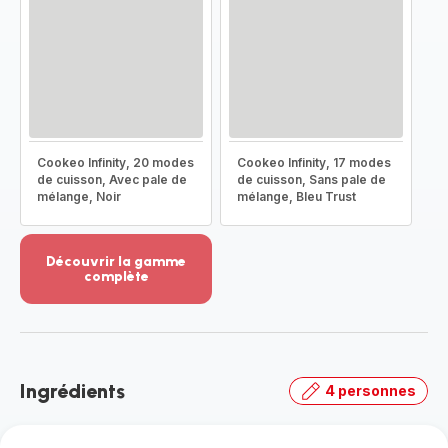
Cookeo Infinity, 20 modes
Cookeo Infinity, 17 modes
de cuisson, Avec pale de
de cuisson, Sans pale de
mélange, Noir
mélange, Bleu Trust
Découvrir la gamme
complète
Voir
plus...
-
Découvrir
la
Ingrédients
4 personnes
gamme
complète
-