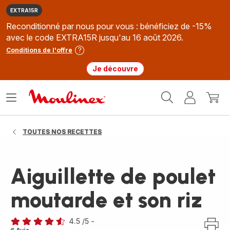
EXTRA15R
Reconditionné par nous pour vous : bénéficiez de -15%
avec le code EXTRA15R jusqu'au 16 août 2026.
Conditions de l'offre
Je découvre
Accueil
Ouvrir
Mon
Mon
Moulinex
le
compte
panie
menu
TOUTES NOS RECETTES
Aiguillette de poulet
moutarde et son riz
4.5
/5
-