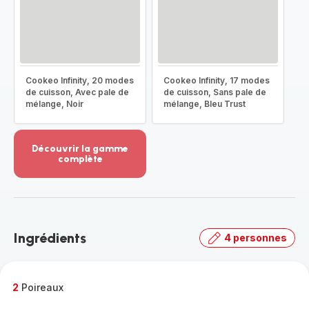
Cookeo Infinity, 20 modes
Cookeo Infinity, 17 modes
de cuisson, Avec pale de
de cuisson, Sans pale de
mélange, Noir
mélange, Bleu Trust
Découvrir la gamme
complète
Voir
plus...
-
Découvrir
la
Ingrédients
4 personnes
gamme
complète
-
2
Poireaux