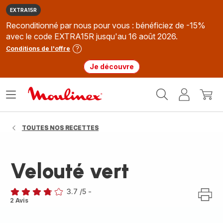
EXTRA15R
Reconditionné par nous pour vous : bénéficiez de -15%
avec le code EXTRA15R jusqu'au 16 août 2026.
Conditions de l'offre
Je découvre
Accueil
Ouvrir
Mon
Mon
Moulinex
le
compte
panie
menu
TOUTES NOS RECETTES
Velouté vert
3.7
/5
-
ratings.3.7
2 Avis