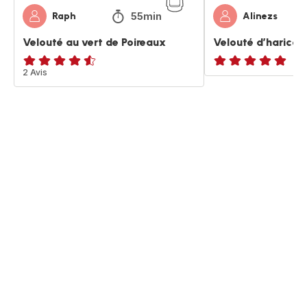
55min
Raph
Alinezs
Velouté au vert de Poireaux
Velouté d’haricot
ratings.4.5
2 Avis
ratings.NaN