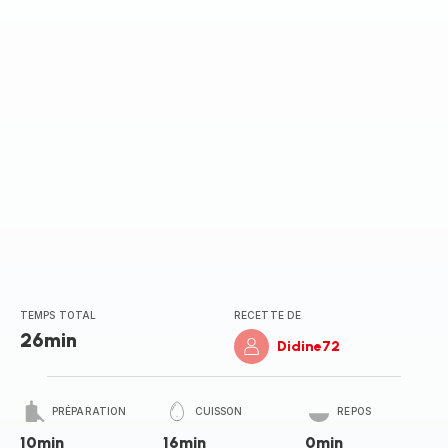
TEMPS TOTAL
RECETTE DE
26min
Didine72
PRÉPARATION
CUISSON
REPOS
10min
16min
0min