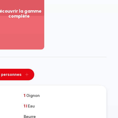
écouvrir la gamme
complète
ir
us...
couvrir
amme
mplète
 personnes
rimer
Ajouter
sonnes
personnes
1
Oignon
1 l
Eau
Beurre