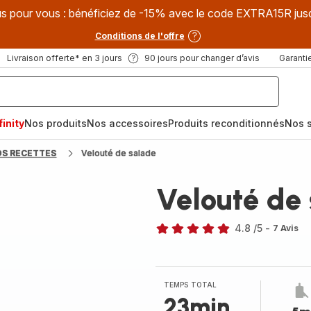
s pour vous : bénéficiez de -15% avec le code EXTRA15R jus
Conditions de l'offre
Livraison offerte* en 3 jours
90 jours pour changer d’avis
Garantie
inity
Nos produits
Nos accessoires
Produits reconditionnés
Nos s
OS RECETTES
Velouté de salade
Velouté de
4.8
/5
-
7 Avis
ratings.4.8
TEMPS TOTAL
23min