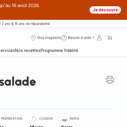
qu'au 16 août 2026.
Je découvre
 2 ans & 15 ans de réparabilité
Nos magasins
Besoin d'aide ?
Nos
Besoin
Mon
Mon
magasins
d'aide
compte
panier
ervices
Nos recettes
Programme fidélité
?
 salade
PRÉPARATION
CUISSON
REPOS