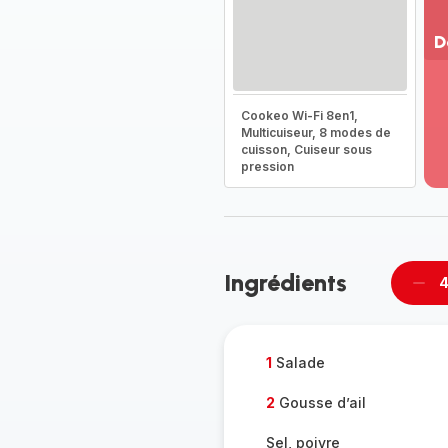
D
Vo
pl
Cookeo Wi-Fi 8en1,
-
Multicuiseur, 8 modes de
Dé
cuisson, Cuiseur sous
la
pression
g
co
-
Ingrédients
4
Supp
per
1
Salade
2
Gousse d’ail
Sel, poivre