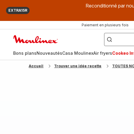
Reconditionné par nou
EXTRA15R
Paiement en plusieurs fois
["Que
recherchez-
Accueil
vous
?",
Moulinex
"Cookeo",
"Air
fryer",
Bons plans
Nouveautés
Casa Moulinex
Air fryers
Cookeo Inf
"Companion"]
Accueil
Trouver une idée recette
TOUTES N