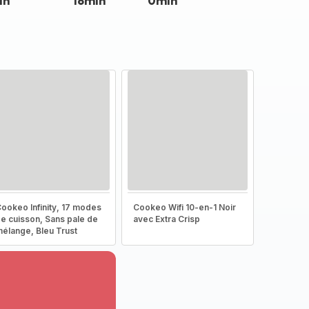
in
18min
0min
ookeo Infinity, 17 modes
Cookeo Wifi 10-en-1 Noir
e cuisson, Sans pale de
avec Extra Crisp
élange, Bleu Trust